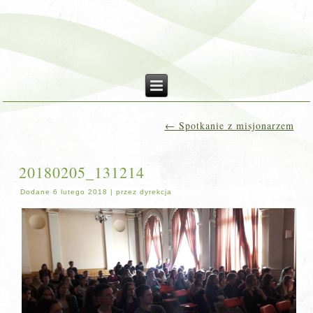
←
Spotkanie z misjonarzem
20180205_131214
Dodane
6 lutego 2018
|
przez
dyrekcja