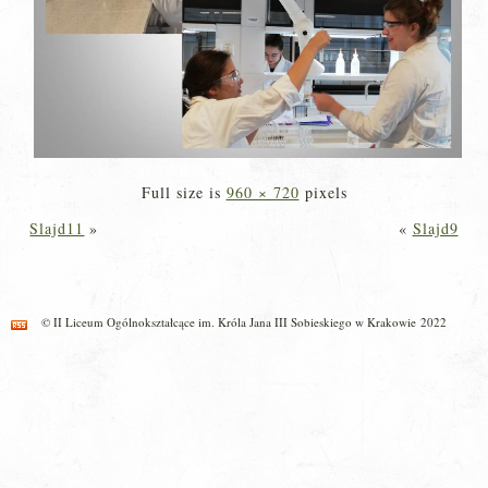
Full size is
960 × 720
pixels
Slajd11
»
«
Slajd9
© II Liceum Ogólnokształcące im. Króla Jana III Sobieskiego w Krakowie 2022