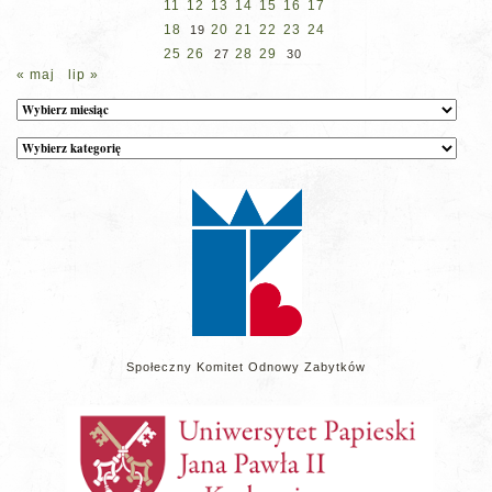
11
12
13
14
15
16
17
18
20
21
22
23
24
19
25
26
28
29
27
30
« maj
lip »
Archiwum
Kategorie
wpisów
na
stronie
Społeczny Komitet Odnowy Zabytków