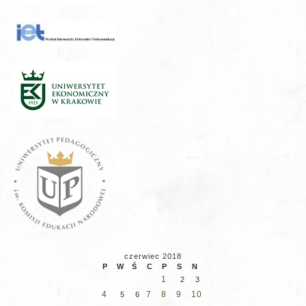
czerwiec 2018
P
W
Ś
C
P
S
N
1
2
3
4
7
8
9
10
5
6