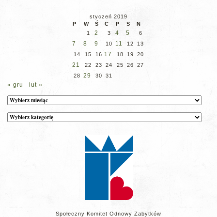
styczeń 2019
P
W
Ś
C
P
S
N
2
4
5
1
3
6
7
8
9
11
10
12
13
17
14
15
16
18
19
20
21
22
23
24
25
26
27
29
28
30
31
« gru
lut »
Archiwum
Kategorie
wpisów
na
stronie
Społeczny Komitet Odnowy Zabytków