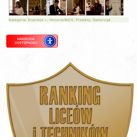
Kategoria:
Erazmus +
,
Historia/WOS
,
Projekty
,
Samorząd