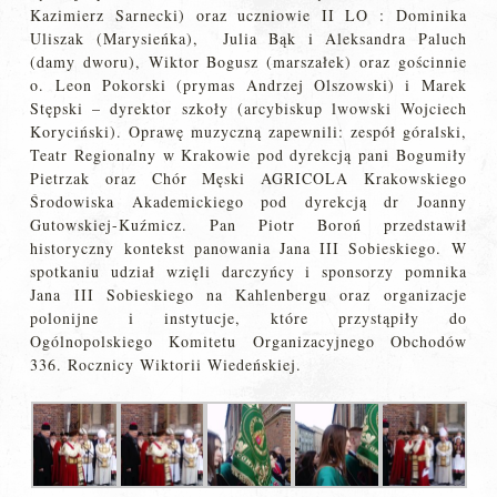
Kazimierz Sarnecki) oraz uczniowie II LO : Dominika
Uliszak (Marysieńka), Julia Bąk i Aleksandra Paluch
(damy dworu), Wiktor Bogusz (marszałek) oraz gościnnie
o. Leon Pokorski (prymas Andrzej Olszowski) i Marek
Stępski – dyrektor szkoły (arcybiskup lwowski Wojciech
Koryciński). Oprawę muzyczną zapewnili: zespół góralski,
Teatr Regionalny w Krakowie pod dyrekcją pani Bogumiły
Pietrzak oraz Chór Męski AGRICOLA Krakowskiego
Środowiska Akademickiego pod dyrekcją dr Joanny
Gutowskiej-Kuźmicz. Pan Piotr Boroń przedstawił
historyczny kontekst panowania Jana III Sobieskiego. W
spotkaniu udział wzięli darczyńcy i sponsorzy pomnika
Jana III Sobieskiego na Kahlenbergu oraz organizacje
polonijne i instytucje, które przystąpiły do
Ogólnopolskiego Komitetu Organizacyjnego Obchodów
336. Rocznicy Wiktorii Wiedeńskiej.