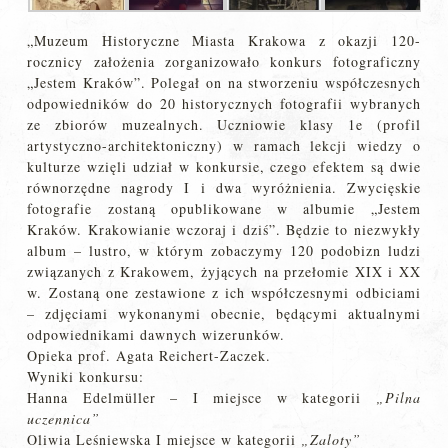
„Muzeum Historyczne Miasta Krakowa z okazji 120-
rocznicy założenia zorganizowało konkurs fotograficzny
„Jestem Kraków”. Polegał on na stworzeniu współczesnych
odpowiedników do 20 historycznych fotografii wybranych
ze zbiorów muzealnych. Uczniowie klasy 1e (profil
artystyczno-architektoniczny) w ramach lekcji wiedzy o
kulturze wzięli udział w konkursie, czego efektem są dwie
równorzędne nagrody I i dwa wyróżnienia. Zwycięskie
fotografie zostaną opublikowane w albumie „Jestem
Kraków. Krakowianie wczoraj i dziś”. Będzie to niezwykły
album – lustro, w którym zobaczymy 120 podobizn ludzi
związanych z Krakowem, żyjących na przełomie XIX i XX
w. Zostaną one zestawione z ich współczesnymi odbiciami
– zdjęciami wykonanymi obecnie, będącymi aktualnymi
odpowiednikami dawnych wizerunków.
Opieka prof. Agata Reichert-Zaczek.
Wyniki konkursu:
Hanna Edelmüller – I miejsce w kategorii
„Pilna
uczennica”
Oliwia Leśniewska I miejsce w kategorii
„Zaloty”