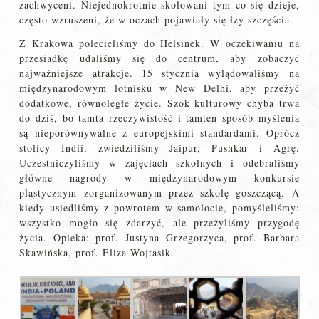
zachwyceni. Niejednokrotnie skołowani tym co się dzieje,
często wzruszeni, że w oczach pojawiały się łzy szczęścia.
Z Krakowa polecieliśmy do Helsinek. W oczekiwaniu na
przesiadkę udaliśmy się do centrum, aby zobaczyć
najważniejsze atrakcje. 15 stycznia wylądowaliśmy na
międzynarodowym lotnisku w New Delhi, aby przeżyć
dodatkowe, równoległe życie. Szok kulturowy chyba trwa
do dziś, bo tamta rzeczywistość i tamten sposób myślenia
są nieporównywalne z europejskimi standardami. Oprócz
stolicy Indii, zwiedziliśmy Jaipur, Pushkar i Agrę.
Uczestniczyliśmy w zajęciach szkolnych i odebraliśmy
główne nagrody w międzynarodowym konkursie
plastycznym zorganizowanym przez szkołę goszczącą. A
kiedy usiedliśmy z powrotem w samolocie, pomyśleliśmy:
wszystko mogło się zdarzyć, ale przeżyliśmy przygodę
życia. Opieka: prof. Justyna Grzegorzyca, prof. Barbara
Skawińska, prof. Eliza Wojtasik.