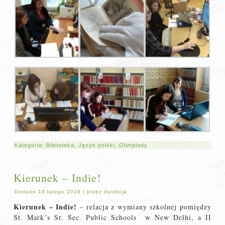
Kategoria:
Biblioteka
,
Język polski
,
Olimpiady
Kierunek – Indie!
Dodane
10 lutego 2019
|
przez
dyrekcja
Kierunek – Indie!
– relacja z wymiany szkolnej pomiędzy
St. Mark´s Sr. Sec. Public Schools w New Delhi, a II