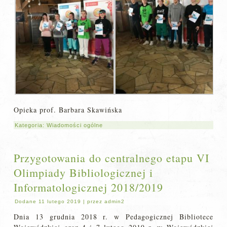
Opieka prof. Barbara Skawińska
Kategoria:
Wiadomości ogólne
Przygotowania do centralnego etapu VI
Olimpiady Bibliologicznej i
Informatologicznej 2018/2019
Dodane
11 lutego 2019
|
przez
admin2
Dnia 13 grudnia 2018 r. w Pedagogicznej Bibliotece