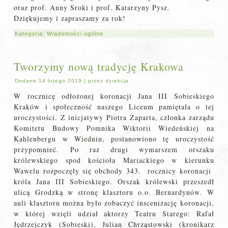
oraz prof. Anny Sroki i prof. Katarzyny Pysz.
Dziękujemy i zapraszamy za rok!
Kategoria:
Wiadomości ogólne
Tworzymy nową tradycję Krakowa
Dodane
14 lutego 2019
|
przez
dyrekcja
W rocznicę odłożonej koronacji Jana III Sobieskiego
Kraków i społeczność naszego Liceum pamiętała o tej
uroczystości. Z inicjatywy Piotra Zaparta, członka zarządu
Komitetu Budowy Pomnika Wiktorii Wiedeńskiej na
Kahlenbergu w Wiedniu, postanowiono tę uroczystość
przypomnieć. Po raz drugi wymarszem orszaku
królewskiego spod kościoła Mariackiego w kierunku
Wawelu rozpoczęły się obchody 343. rocznicy koronacji
króla Jana III Sobieskiego. Orszak królewski przeszedł
ulicą Grodzką w stronę klasztoru o.o. Bernardynów. W
auli klasztoru można było zobaczyć inscenizację koronacji,
w której wzięli udział aktorzy Teatru Starego: Rafał
Jędrzejczyk (Sobieski), Julian Chrząstowski (kronikarz