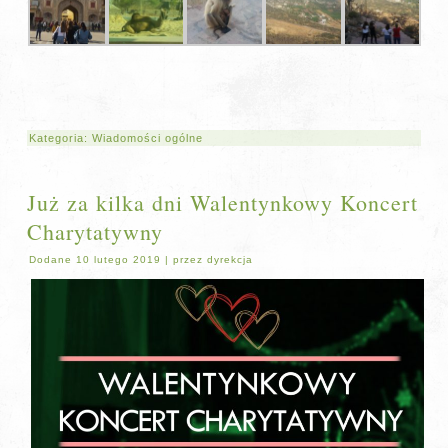
Kategoria:
Wiadomości ogólne
Już za kilka dni Walentynkowy Koncert
Charytatywny
Dodane
10 lutego 2019
|
przez
dyrekcja