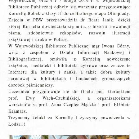
Wojewódzkiej oraz 4 i 7 lutego 2019 r. w Wojewódzkiej
Bibliotece Publicznej odbyły się warsztaty przygotowujące
Kornelię Bobek z klasy 1f do centralnego etapu Olimpiady.
Zajęcia w PBW przeprowadziła dr Beata Janik, dzięki
której Kornelia dowiedziała się m.in. o historii i ewolucji
pisma, zdobnictwie rękopisów, rozwoju ilustracji
książkowej i druku w Polsce.
W Wojewódzkiej Bibliotece Publicznej mgr Iwona Górny,
wraz z zespołem z Działu Informacji Naukowej i
Bibliograficznej, omówiła z Kornelią nowoczesne
książnice, mediateki i biblioteki cyfrowe oraz znaczenie
Internetu dla kultury i nauki, a także dobra kultury
narodowej w bibliotekach i fundacjach gromadzących
dorobek piśmienniczy.
Uczennica przygotowuje się do finału pod kierunkiem
prof. Ewy Wach-Czubińskiej, a organizatorkami
warsztatów są prof. Anna Czepiec-Mączka i prof. Elżbieta
Kramarz.
Trzymamy kciuki za Kornelię i życzymy powodzenia w
Łodzi!!!