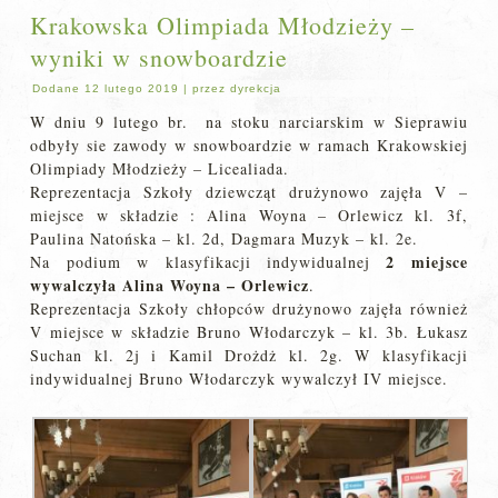
Krakowska Olimpiada Młodzieży –
wyniki w snowboardzie
Dodane
12 lutego 2019
|
przez
dyrekcja
W dniu 9 lutego br. na stoku narciarskim w Sieprawiu
odbyły sie zawody w snowboardzie w ramach Krakowskiej
Olimpiady Młodzieży – Licealiada.
Reprezentacja Szkoły dziewcząt drużynowo zajęła V –
miejsce w składzie : Alina Woyna – Orlewicz kl. 3f,
Paulina Natońska – kl. 2d, Dagmara Muzyk – kl. 2e.
2 miejsce
Na podium w klasyfikacji indywidualnej
wywalczyła Alina Woyna – Orlewicz
.
Reprezentacja Szkoły chłopców drużynowo zajęła również
V miejsce w składzie Bruno Włodarczyk – kl. 3b. Łukasz
Suchan kl. 2j i Kamil Drożdż kl. 2g. W klasyfikacji
indywidualnej Bruno Włodarczyk wywalczył IV miejsce.