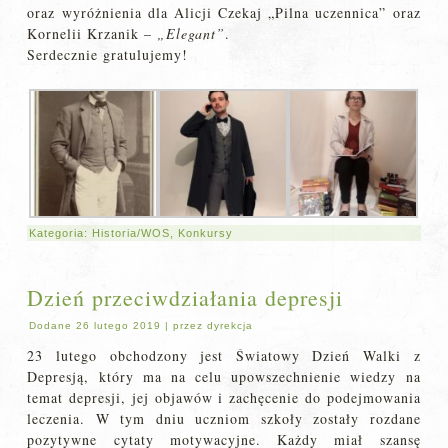
oraz wyróżnienia dla Alicji Czekaj „Pilna uczennica” oraz
Kornelii Krzanik –
„Elegant”
.
Serdecznie gratulujemy!
Kategoria:
Historia/WOS
,
Konkursy
Dzień przeciwdziałania depresji
Dodane
26 lutego 2019
|
przez
dyrekcja
23 lutego obchodzony jest Światowy Dzień Walki z
Depresją, który ma na celu upowszechnienie wiedzy na
temat depresji, jej objawów i zachęcenie do podejmowania
leczenia. W tym dniu uczniom szkoły zostały rozdane
pozytywne cytaty motywacyjne. Każdy miał szansę