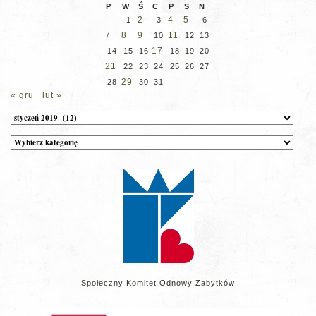
P
W
Ś
C
P
S
N
2
4
5
1
3
6
7
8
9
11
10
12
13
17
14
15
16
18
19
20
21
22
23
24
25
26
27
29
28
30
31
« gru
lut »
Archiwum
Kategorie
wpisów
na
stronie
Społeczny Komitet Odnowy Zabytków