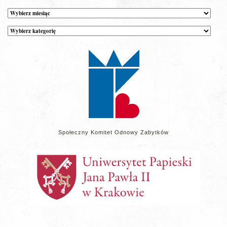
Archiwum
Kategorie
wpisów
na
stronie
Społeczny Komitet Odnowy Zabytków