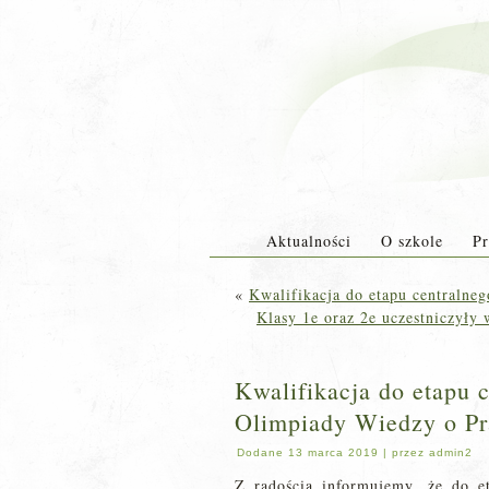
Aktualności
O szkole
Pr
«
Kwalifikacja do etapu centralne
Klasy 1e oraz 2e uczestniczyły
Kwalifikacja do etapu 
Olimpiady Wiedzy o Pr
Dodane
13 marca 2019
|
przez
admin2
Z radością informujemy, że do e