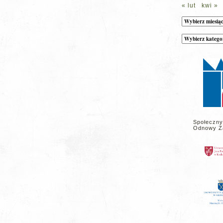
« lut
kwi »
Archiwum
Kategorie
wpisów
na
stronie
Społeczny
Odnowy Z