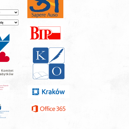
 Komitet
abytków