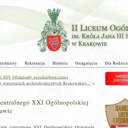
zedmioty
Rekrutacja
Historia
Osiągnięcia
Dla Rodzica
go XIV Olimpiady przedsiębiorczości
 w warsztatach architektonicznych Krakowskiej…
»
centralnego XXI Ogólnopolskiej
awie
tapu centralnego XXI Ogólnopolskiej Olimpiady