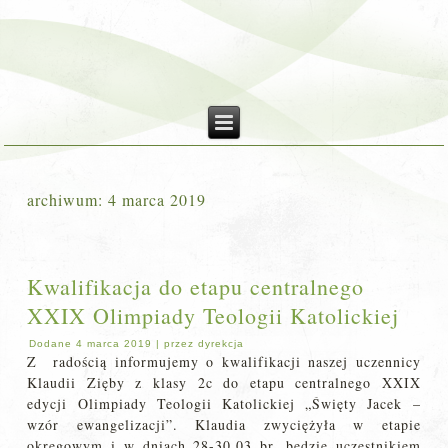
archiwum:
4 marca 2019
Kwalifikacja do etapu centralnego
XXIX Olimpiady Teologii Katolickiej
Dodane
4 marca 2019
|
przez
dyrekcja
Z radością informujemy o kwalifikacji naszej uczennicy
Klaudii Zięby z klasy 2c do etapu centralnego XXIX
edycji Olimpiady Teologii Katolickiej „Święty Jacek –
wzór ewangelizacji”. Klaudia zwyciężyła w etapie
okręgowym i w dniach 28-30.03 br. będzie uczestnikiem