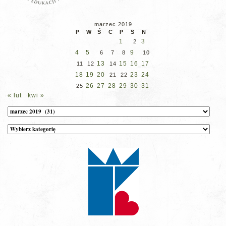
marzec 2019
P
W
Ś
C
P
S
N
1
3
2
4
5
9
6
7
8
10
13
15
16
17
11
12
14
18
19
20
23
24
21
22
26
27
28
29
30
31
25
« lut
kwi »
Archiwum
Kategorie
wpisów
na
stronie