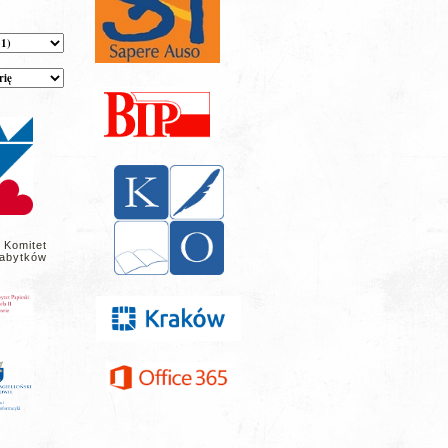
 Komitet
abytków