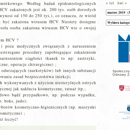
omórkowego. Według badań epidemiologicznych
« lut
kwi »
HCV zakażonych jest ok. 200 tys. osób dorosłych
Archiwum
 wynosi od 150 do 250 tys.), co oznacza, że wśród
e być zakażona wirusem HCV. Niestety dostępne
Kategorie
wpisów
orosła osoba zakażona wirusem HCV wie o swojej
na
stronie
sem HCV ?
 i poza medycznych związanych z naruszeniem
rzestrzegane procedury zapobiegające zakażeniom
aruszeniem ciągłości tkanek to np: zastrzyki,
czne, operacje chirurgiczne) ;
i odurzających (narkotyków) lub innych substancji
Społeczny
Odnowy Z
wania zasad bezpieczeństwa iniekcji;
ch wykonywanych z użyciem niesterylnych ostrych
cznej jak nakłucia kosmetyczne, tatuaż itp.;
odowo bądź przypadkowo, np. podczas wypadku,
. boks, judo);
yborów kosmetyczno-higienicznych (np. maszynki
kosmetyczne) ;
iż leczyć!
y