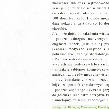
marskości lub raka wątrobowok
szacuje się, że w Polsce wirusem 
(w zależności od badań zakres ten
100 dorosłych osób 1 osoba moż
dane pokazują, że tylko co 10 d
chorobie.
Jak może dojść do zakażenia wiru
· podczas zabiegów medycznych
ciągłości tkanek, jeśli nie są p
(Zabiegi medyczne związane z n
pobranie krwi, zabiegi stomatologi
· Podczas wstrzykiwania substancj
w celach nie medycznych bez zacho
· w trakcie zabiegów kosmetyczny
narzędzi, zabiegów medycyny estety
· przy kontakcie z krwią – zaw
bójki, w sportach kontaktowych (np
· podczas wspólnego używania prz
do golenia i inne ostre narzędzia 
Pamiętajmy, że lepiej zapobiegać n
Kategoria:
Biologia
,
Erazmus +
,
Projekt