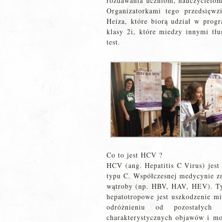
rozdawania uczniom, nauczycielom
Organizatorkami tego przedsięwz
Heiza, które biorą udział w prog
klasy 2i, które miedzy innymi tł
test.
Co to jest HCV ?
HCV (ang. Hepatitis C Virus) jest
typu C. Współczesnej medycynie zn
wątroby (np. HBV, HAV, HEV). T
hepatotropowe jest uszkodzenie m
odróżnieniu od pozostałych
charakterystycznych objawów i moż