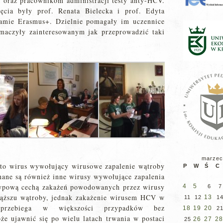
 oraz pracownikom administracji testy anty-HCV.
ięcia były prof. Renata Bielecka i prof. Edyta
ramie Erasmus+. Dzielnie pomagały im uczennice
umaczyły zainteresowanym jak przeprowadzić taki
marzec
 to wirus wywołujący wirusowe zapalenie wątroby
P
W
Ś
C
ane są również inne wirusy wywołujące zapalenia
ypową cechą zakażeń powodowanych przez wirusy
4
5
6
7
iąższu wątroby, jednak zakażenie wirusem HCV w
13
11
12
1
 przebiega w większości przypadków bez
18
19
20
2
e ujawnić się po wielu latach trwania w postaci
26
27
28
25