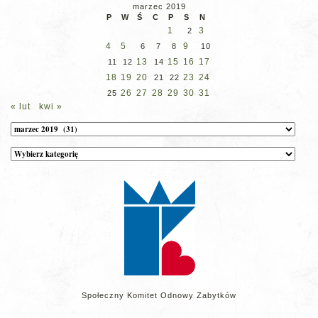
marzec 2019
P
W
Ś
C
P
S
N
1
3
2
4
5
9
6
7
8
10
13
15
16
17
11
12
14
18
19
20
23
24
21
22
26
27
28
29
30
31
25
« lut
kwi »
Archiwum
Kategorie
wpisów
na
stronie
Społeczny Komitet Odnowy Zabytków