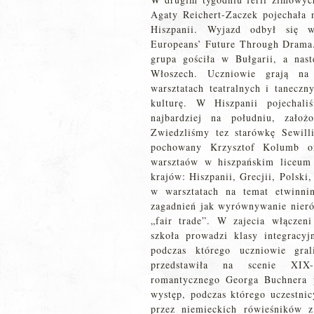
Agaty Reichert-Zaczek pojechała
Hiszpanii. Wyjazd odbył się 
Europeans’ Future Through Drama. 
grupa gościła w Bułgarii, a nas
Włoszech. Uczniowie grają na
warsztatach teatralnych i taneczn
kulturę. W Hiszpanii pojecha
najbardziej na południu, założ
Zwiedzliśmy tez starówkę Sewilli
pochowany Krzysztof Kolumb o
warsztaów w hiszpańskim liceum 
krajów: Hiszpanii, Grecjii, Polski
w warsztatach na temat etwinni
zagadnień jak wyrównywanie nieró
„fair trade”. W zajecia włączen
szkoła prowadzi klasy integracy
podczas którego uczniowie gral
przedstawiła na scenie XIX-
romantycznego Georga Buchnera 
występ, podczas którego uczestni
przez niemieckich rówieśników z