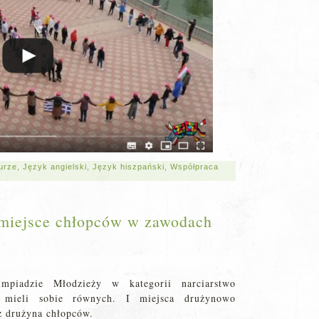
turze
,
Język angielski
,
Język hiszpański
,
Współpraca
I miejsce chłopców w zawodach
mpiadzie Młodzieży w kategorii narciarstwo
 mieli sobie równych. I miejsca drużynowo
z drużyna chłopców.