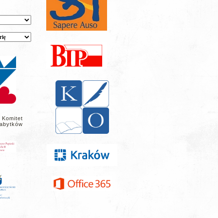
 Komitet
abytków