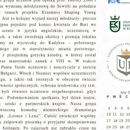
 na wymianę młodzieżową do Sewilli na południu
w ramach projektu Erasmus+ Shaping Young
Jest to kolejny wyjazd naszej młodzieży- piersza
tępna pojedzie pod koniec kwietnia do Bari we
 scenie w języku angielskim, uczestniczą w
ych, a także zwiedzają okolicę i poznają lokalna
liśmy na wycieczkę do Kadyksu – położonego
onego już w starożytności miasta portowego.
 z przepiekną gotycką katedrą, w której został
raz mauretański zamek z VIII w. W trakcie
Punta Verde uczniowie i nauczyciele z sześciu
, Bułgarii, Włoch i Niemiec wspólnie uczestniczyli
ngu, a także tak istotnych w obecnym świecie
wności społecznych, ochrona środowiska czy tzw.
i byli również uczniowie niepełnosprawni, gdyż
luty 
jne. Podsumowaniem spotkania był dzień teatru,
P
W
Ś
C
i sztuki z partnerskich krajów. Nasza grupa
3
4
5
6
wieczną komedię niemieckiego dramaturga
10
11
12
1
pt. „Leonce i Lena”. Całość zwieńczył wspólny
17
19
20
cy zaśpiewali piosenkę o przyjaźni skomponowana
18
 Solingen. Po zajęciach nie zabrakło czasu na
24
25
26
2