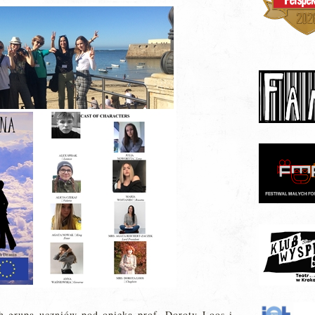
h grupa uczniów pod opieką prof. Doroty Loos i