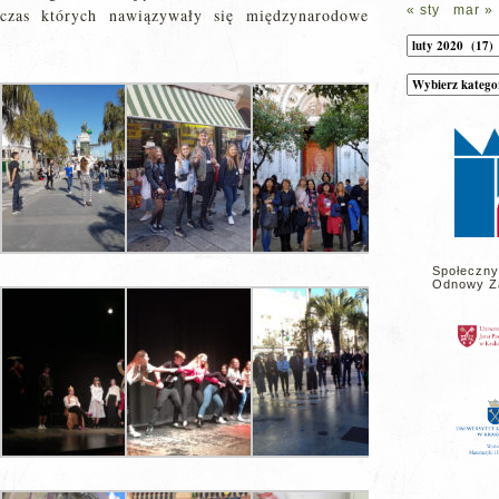
« sty
mar »
czas których nawiązywały się międzynarodowe
Archiwum
Kategorie
wpisów
na
stronie
Społeczny
Odnowy Z