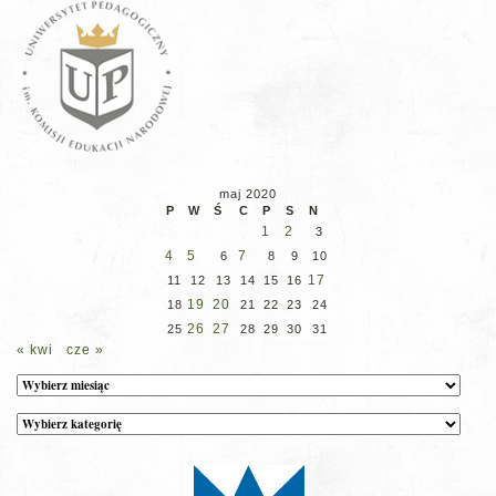
maj 2020
P
W
Ś
C
P
S
N
1
2
3
4
5
7
6
8
9
10
17
11
12
13
14
15
16
19
20
18
21
22
23
24
26
27
25
28
29
30
31
« kwi
cze »
Archiwum
Kategorie
wpisów
na
stronie