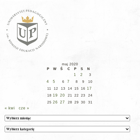
maj 2020
P
W
Ś
C
P
S
N
1
2
3
4
5
7
6
8
9
10
17
11
12
13
14
15
16
19
20
18
21
22
23
24
26
27
25
28
29
30
31
« kwi
cze »
Archiwum
Kategorie
wpisów
na
stronie