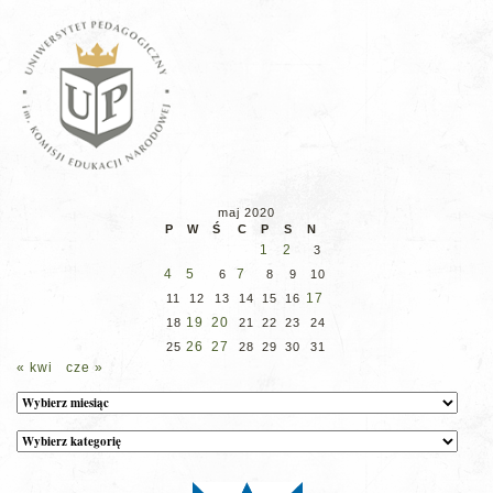
maj 2020
P
W
Ś
C
P
S
N
1
2
3
4
5
7
6
8
9
10
17
11
12
13
14
15
16
19
20
18
21
22
23
24
26
27
25
28
29
30
31
« kwi
cze »
Archiwum
Kategorie
wpisów
na
stronie