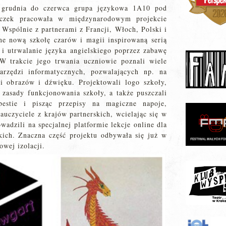
grudnia do czerwca grupa językowa 1A10 pod
aczek pracowała w międzynarodowym projekcie
Wspólnie z partnerami z Francji, Włoch, Polski i
ne nową szkołę czarów i magii inspirowaną serią
i utrwalanie języka angielskiego poprzez zabawę
 W trakcie jego trwania uczniowie poznali wiele
arzędzi informatycznych, pozwalających np. na
ii obrazów i dźwięku. Projektowali logo szkoły,
 zasady funkcjonowania szkoły, a także puszczali
bestie i pisząc przepisy na magiczne napoje,
auczyciele z krajów partnerskich, wcielając się w
adzili na specjalnej platformie lekcje online dla
ich. Znaczna część projektu odbywała się już w
wej izolacji.