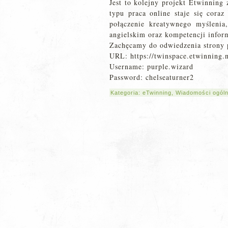
Jest to kolejny projekt Etwinning
typu praca online staje się coraz
połączenie kreatywnego myślenia
angielskim oraz kompetencji infor
Zachęcamy do odwiedzenia strony 
URL: https://twinspace.etwinning.n
Username: purple.wizard
Password: chelseaturner2
Kategoria:
eTwinning
,
Wiadomości ogól