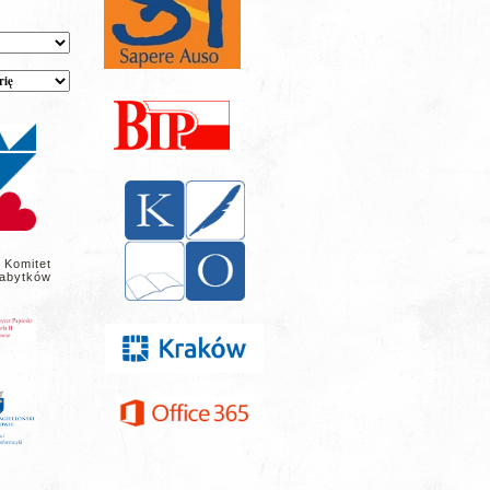
 Komitet
abytków