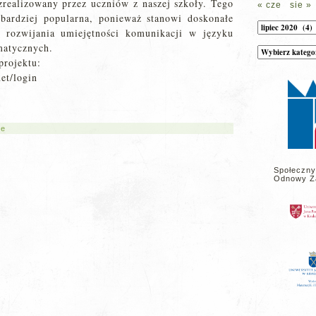
 zrealizowany przez uczniów z naszej szkoły. Tego
« cze
sie »
 bardziej popularna, ponieważ stanowi doskonałe
Archiwum
, rozwijania umiejętności komunikacji w języku
matycznych.
Kategorie
wpisów
projektu:
na
stronie
et/login
ne
Społeczny
Odnowy Z