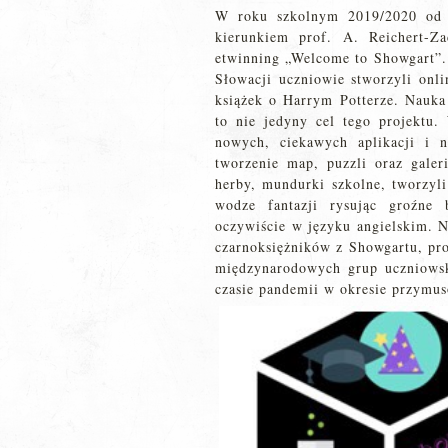
W roku szkolnym 2019/2020 od 
kierunkiem prof. A. Reichert-Z
etwinning „Welcome to Showgart”. 
Słowacji uczniowie stworzyli onli
książek o Harrym Potterze. Nauka 
to nie jedyny cel tego projektu.
nowych, ciekawych aplikacji i n
tworzenie map, puzzli oraz galer
herby, mundurki szkolne, tworzyli
wodze fantazji rysując groźne 
oczywiście w języku angielskim. N
czarnoksiężników z Showgartu, prow
międzynarodowych grup uczniowsk
czasie pandemii w okresie przymuso