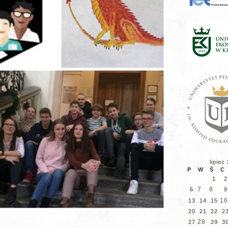
lipiec
P
W
Ś
C
1
2
7
8
6
9
16
13
14
15
20
21
22
2
28
27
29
3