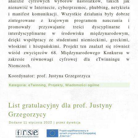
analizie cyfrowych wyborów nastolatków, takich jak
nienawiść w Internecie, cyberprzemoc, phubbing, netykieta
i manifest komunikacji. Wszystkie działania były dobrze
zintegrowane z krajowym programem nauczania i
promowały przyswajanie treści dyscyplinarne i
interdyscyplinarne w środowisku międzynarodowym,
dzięki współpracy ze studentami niemieckimi, greckimi,
włoskimi i hiszpańskimi. Projekt ten znalazł się również
wśród zwycięzców 68. Międzynarodowego Konkursu w
zakresie równowagi cyfrowej dla eTwinningu w
Niemczech.
Koordynator: prof. Justyna Grzegorzyca
Kategoria:
eTwinning
,
Projekty
,
Wiadomości ogólne
List gratulacyjny dla prof. Justyny
Grzegorzycy
Dodane
11 stycznia 2022
|
przez
dyrekcja