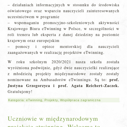
– działaniach informacyjnych w stosunku do środowiska
oświatowego oraz wsparciu nauczycieli zainteresowanych
uczestnictwem w programie
– wspomaganiu promocyjno-szkoleniowych aktywności
Krajowego Biura eTwinning w Polsce, w szczególności w
roli trenera lub eksperta z danej dziedziny na poziomie
krajowym oraz europejskim
– pomocy i opiece mentorskiej dla nauczycieli
zaangażowanych w realizację projektów eTwinning.
W roku szkolnym 2020/2021 nasza szkoła została
wyróżniona podwójnie, gdyż dwie nauczycielki realizujące
z młodzieżą projekty międzynarodowe zostały zostały
prof.
nominowane na Ambasadorów eTwinningu. Są to:
Justyna Grzegorzyca i prof. Agata Reichert-Zaczek.
Gratulujemy!
Kategoria:
eTwinning
,
Projekty
,
Współpraca zagraniczna
Uczniowie w międzynarodowym
projekcie etwinning „Welcome to