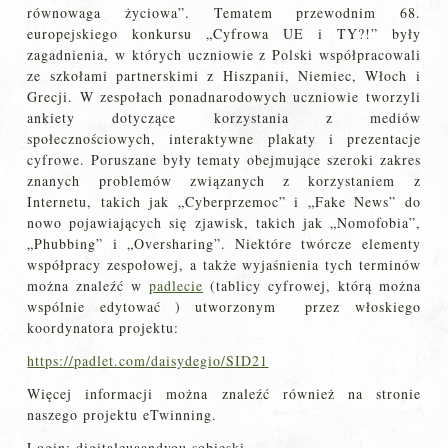
równowaga życiowa”. Tematem przewodnim 68.
europejskiego konkursu „Cyfrowa UE i TY?!” były
zagadnienia, w których uczniowie z Polski współpracowali
ze szkołami partnerskimi z Hiszpanii, Niemiec, Włoch i
Grecji. W zespołach ponadnarodowych uczniowie tworzyli
ankiety dotyczące korzystania z mediów
społecznościowych, interaktywne plakaty i prezentacje
cyfrowe. Poruszane były tematy obejmujące szeroki zakres
znanych problemów związanych z korzystaniem z
Internetu, takich jak „Cyberprzemoc” i „Fake News” do
nowo pojawiających się zjawisk, takich jak „Nomofobia”,
„Phubbing” i „Oversharing”. Niektóre twórcze elementy
współpracy zespołowej, a także wyjaśnienia tych terminów
można znaleźć w
padlecie
(tablicy cyfrowej, którą można
wspólnie edytować ) utworzonym przez włoskiego
koordynatora projektu:
https://padlet.com/daisydegio/SID21
Więcej informacji można znaleźć również na stronie
naszego projektu eTwinning.
Login: digitaleuaandyou.sobieski