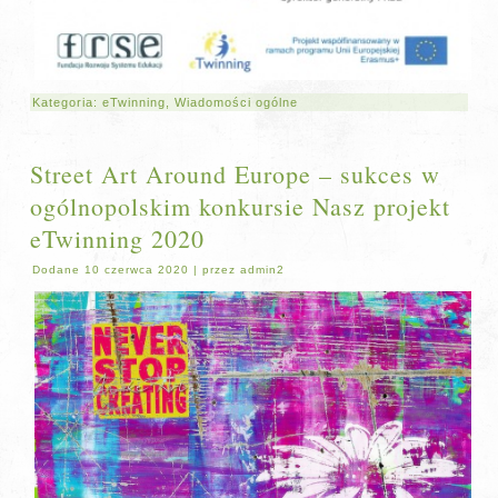
Kategoria:
eTwinning
,
Wiadomości ogólne
Street Art Around Europe – sukces w
ogólnopolskim konkursie Nasz projekt
eTwinning 2020
Dodane
10 czerwca 2020
|
przez
admin2