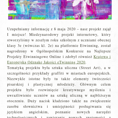
Uzupełniamy informację z 8 maja 2020 – nasz projekt zajął
I miejsce! Miedzynarodowy projekt internetowy, który
stworzyliśmy w zeszłym roku szkolnym z uczniami obecnej
klasy 3e (wówczas kl. 2e) na platformie Etwinning, został
nagrodzony w Ogólnopolskim Konkursie na Najlepsze
Projekty Etwinningowe Online i zdobył również
Krajową i
Europejską Odznakę Jakości eTwinning 2020
.
Tematyką projektu była sztuka uliczna (Street Art), a w
szczególności przykłady graffiti w miastach europejskich.
Niezwykle istotne były tu także elementy twórczości
pisarskiej i plastycznej młodzieży. Głównym celem
projektu było rozwinięcie kreatywnego myślenia i
uwrażliwienie uczniów na sztukę uliczną w najbliższym
otoczeniu. Duży nacisk kładziono także na zwiększenie
zasobu słownictwa i umiejętności posługiwania się
językiem angielskim, poznanie nowych narzędzi
technologicznych i zawieranie nowych znajomości z