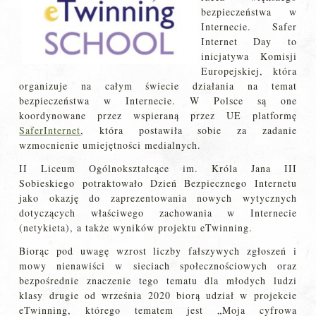
bezpieczeństwa w
Internecie. Safer
Internet Day to
inicjatywa Komisji
Europejskiej, która
organizuje na całym świecie działania na temat
bezpieczeństwa w Internecie. W Polsce są one
koordynowane przez wspieraną przez UE platformę
SaferInternet
, która postawiła sobie za zadanie
wzmocnienie umiejętności medialnych.
II Liceum Ogólnokształcące im. Króla Jana III
Sobieskiego potraktowało Dzień Bezpiecznego Internetu
jako okazję do zaprezentowania nowych wytycznych
dotyczących właściwego zachowania w Internecie
(netykieta), a także wyników projektu eTwinning.
Biorąc pod uwagę wzrost liczby fałszywych zgłoszeń i
mowy nienawiści w sieciach społecznościowych oraz
bezpośrednie znaczenie tego tematu dla młodych ludzi
klasy drugie od września 2020 biorą udział w projekcie
eTwinning, którego tematem jest „Moja cyfrowa