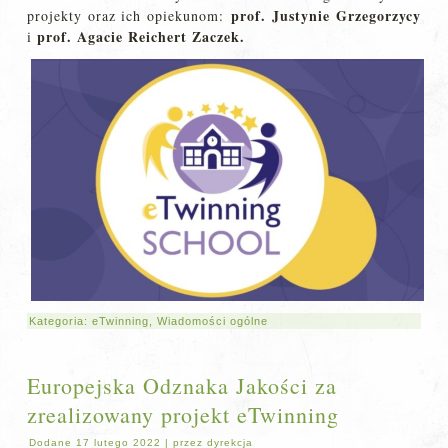
prof. Justynie Grzegorzycy
projekty oraz ich opiekunom:
prof. Agacie Reichert Zaczek.
i
Kategoria:
eTwinning
,
Wiadomości ogólne
Europejska Odznaka Jakości za
zrealizowany projekt eTwinning
Dodane
17 lutego 2022
|
przez
dyrekcja