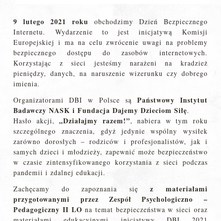
9 lutego 2021 roku
obchodzimy Dzień Bezpiecznego
Internetu. Wydarzenie to jest inicjatywą Komisji
Europejskiej i ma na celu zwrócenie uwagi na problemy
bezpiecznego dostępu do zasobów internetowych.
Korzystając z sieci jesteśmy narażeni na kradzież
pieniędzy, danych, na naruszenie wizerunku czy dobrego
imienia.
Państwowy Instytut
Organizatorami DBI w Polsce są
Badawczy NASK i Fundacja Dajemy Dzieciom Siłę
.
„Działajmy razem!”
Hasło akcji,
, nabiera w tym roku
szczególnego znaczenia, gdyż jedynie wspólny wysiłek
zarówno dorosłych – rodziców i profesjonalistów, jak i
samych dzieci i młodzieży, zapewnić może bezpieczeństwo
w czasie zintensyfikowanego korzystania z sieci podczas
pandemii i zdalnej edukacji.
z materiałami
Zachęcamy do zapoznania się
przygotowanymi przez Zespół Psychologiczno –
Pedagogiczny II LO
na temat bezpieczeństwa w sieci oraz
materiałami edukacyjnymi inicjatywy DBI 2021