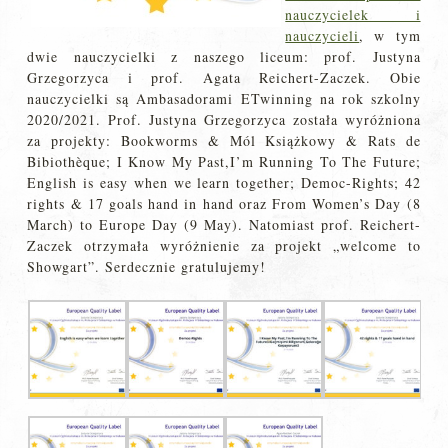
nauczycielek i
nauczycieli
, w tym
dwie nauczycielki z naszego liceum: prof. Justyna
Grzegorzyca i prof. Agata Reichert-Zaczek. Obie
nauczycielki są Ambasadorami ETwinning na rok szkolny
2020/2021. Prof. Justyna Grzegorzyca została wyróżniona
za projekty: Bookworms & Mól Książkowy & Rats de
Bibiothèque; I Know My Past,I’m Running To The Future;
English is easy when we learn together; Democ-Rights; 42
rights & 17 goals hand in hand oraz From Women’s Day (8
March) to Europe Day (9 May). Natomiast prof. Reichert-
Zaczek otrzymała wyróżnienie za projekt „welcome to
Showgart”. Serdecznie gratulujemy!