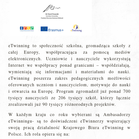
eTwinning to społeczność szkolna, gromadząca szkoły z
całej Europy, współpracująca za pomocą mediów
elektronicznych. Uczniowie i nauczyciele wykorzystują
Internet we współpracy ponad granicami – współdziałają,
wymieniają się informacjami i materiałami do nauki.
eTwinning poszerza zakres pedagogicznych możliwości
oferowanych uczniom i nauczycielom, motywuje do nauki
i otwarcia na Europę. Program zgromadził już ponad 700
tysięcy nauczycieli ze 206 tysięcy szkół, którzy łącznie
zrealizowali już 90 tysięcy różnorodnych projektów.
W każdym kraju co roku wybierani są Ambasadorzy
eTwinningu- są to doświadczeni eTwinnerzy wspierający
swoją pracą działalność Krajowego Biura eTwinning w
Polsce. Ich rola opiera się na: