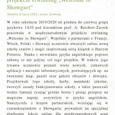
Showgart”
Dodane
8 lipca 2020
|
przez
dyrekcja
W roku szkolnym 2019/2020 od grudnia do czerwca grupa
językowa 1A10 pod kierunkiem prof. A. Reichert-Zaczek
pracowała w międzynarodowym projekcie etwinning
„Welcome to Showgart”. Wspólnie z partnerami z Francji,
Włoch, Polski i Słowacji uczniowie stworzyli online nową
szkołę czarów i magii inspirowaną serią książek o Harrym
Potterze. Nauka i utrwalanie języka angielskiego poprzez
zabawę to nie jedyny cel tego projektu. W trakcie jego
trwania uczniowie poznali wiele nowych, ciekawych
aplikacji i narzędzi informatycznych, pozwalających np. na
tworzenie map, puzzli oraz galerii obrazów i dźwięku.
Projektowali logo szkoły, herby, mundurki szkolne,
tworzyli zasady funkcjonowania szkoły, a także puszczali
wodze fantazji rysując groźne bestie i pisząc przepisy na
magiczne napoje, oczywiście w języku angielskim.
Nauczyciele z krajów partnerskich, wcielając się w
czarnoksiężników z Showgartu, prowadzili na specjalnej
platformie lekcje online dla międzynarodowych grup