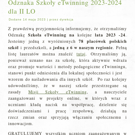
Odznaka Szkoły eTwinning 2023-2024
dla II LO
Dodane
14 maja 2023
|
przez
dyrekcja
Z prawdziwą przyjemnością informujemy, że otrzymaliśmy
Szkoła eTwinning
na
lata 2023 -24
Odznakę
kolejne
.
78 placówek polskich
Jesteśmy jedną z wyróżnionych
szkół
jedną z 6 w naszym regionie
i przedszkoli, a
. Pełną
listę laureatów można znaleźć
tutaj
. Otrzymaliśmy ją,
ponieważ uznano nas za szkołę, która aktywnie wdraża
oraz promuje wartości i metody pedagogiczne eTwinningu,
stanowi punkt odniesienia dla lokalnej społeczności i jest
wzorem do naśladowania dla innych szkół. Po raz kolejny
udowodniliśmy, że w naszej szkole przestrzegane są
zasady
Misji Szkoły eTwinning
, a nauczyciele
zaangażowani w projekty online, w których wraz z
uczniami kładą nacisk na współpracę, dzielenie się
doświadczeniami i pracę zespołową, działają na
rzecz zmian oraz sprzyjają włączaniu społecznemu i
innowacjom.
GRATULUJEMY wszystkim uczniom zaangażowanym w