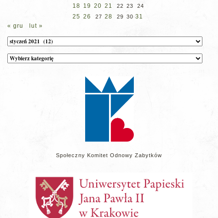
18
19
20
21
22
23
24
25
26
28
31
27
29
30
« gru
lut »
Archiwum
Kategorie
wpisów
na
stronie
Społeczny Komitet Odnowy Zabytków