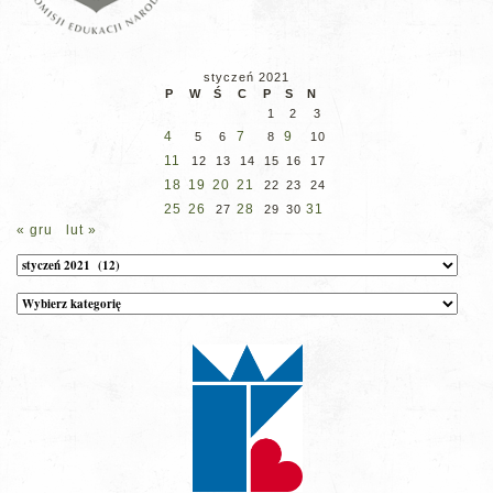
styczeń 2021
P
W
Ś
C
P
S
N
1
2
3
4
7
9
5
6
8
10
11
12
13
14
15
16
17
18
19
20
21
22
23
24
25
26
28
31
27
29
30
« gru
lut »
Archiwum
Kategorie
wpisów
na
stronie