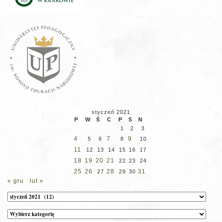
styczeń 2021
P
W
Ś
C
P
S
N
1
2
3
4
7
9
5
6
8
10
11
12
13
14
15
16
17
18
19
20
21
22
23
24
25
26
28
31
27
29
30
« gru
lut »
Archiwum
Kategorie
wpisów