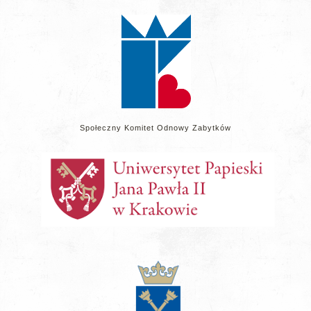
na
stronie
Społeczny Komitet Odnowy Zabytków