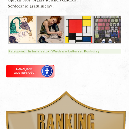
Serdecznie gratulujemy!
Kategoria:
Historia sztuki/Wiedza o kulturze
,
Konkursy