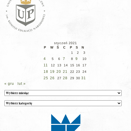
styczeń 2021
P
W
Ś
C
P
S
N
1
2
3
4
7
9
5
6
8
10
11
12
13
14
15
16
17
18
19
20
21
22
23
24
25
26
28
31
27
29
30
« gru
lut »
Archiwum
Kategorie
wpisów
na
stronie