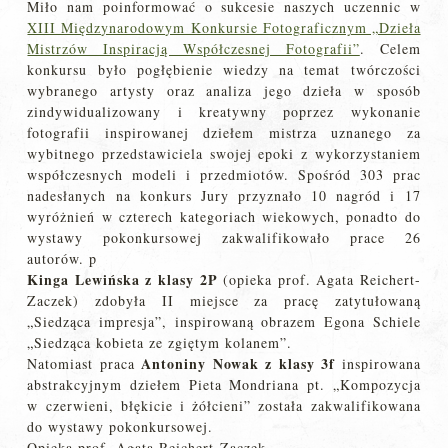
Miło nam poinformować o sukcesie naszych uczennic w
XIII Międzynarodowym Konkursie Fotograficznym „Dzieła
Mistrzów Inspiracją Współczesnej Fotografii”
. Celem
konkursu było pogłębienie wiedzy na temat twórczości
wybranego artysty oraz analiza jego dzieła w sposób
zindywidualizowany i kreatywny poprzez wykonanie
fotografii inspirowanej dziełem mistrza uznanego za
wybitnego przedstawiciela swojej epoki z wykorzystaniem
współczesnych modeli i przedmiotów. Spośród 303 prac
nadesłanych na konkurs Jury przyznało 10 nagród i 17
wyróżnień w czterech kategoriach wiekowych, ponadto do
wystawy pokonkursowej zakwalifikowało prace 26
autorów. p
Kinga Lewińska z klasy 2P
(opieka prof. Agata Reichert-
Zaczek) zdobyła II miejsce za pracę zatytułowaną
„Siedząca impresja”, inspirowaną obrazem Egona Schiele
„Siedząca kobieta ze zgiętym kolanem”.
Antoniny Nowak z klasy 3f
Natomiast praca
inspirowana
abstrakcyjnym dziełem Pieta Mondriana pt. „Kompozycja
w czerwieni, błękicie i żółcieni” została zakwalifikowana
do wystawy pokonkursowej.
Opieka prof. Agata Reichert-Zaczek.