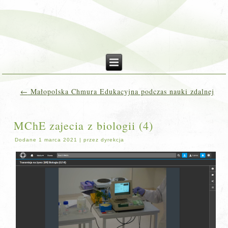
←
Małopolska Chmura Edukacyjna podczas nauki zdalnej
MChE zajecia z biologii (4)
Dodane
1 marca 2021
|
przez
dyrekcja