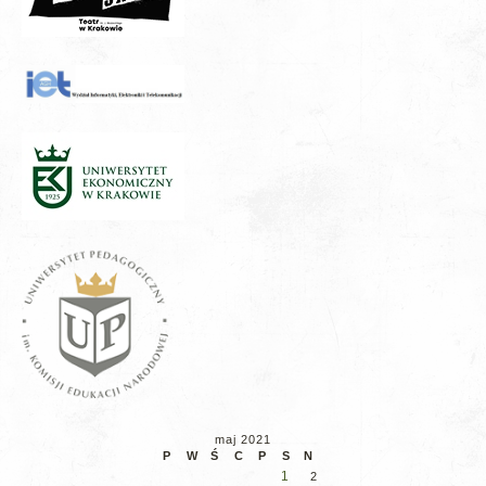
maj 2021
P
W
Ś
C
P
S
N
1
2