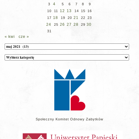
4
3
5
6
7
8
9
12
13
10
11
14
15
16
18
21
17
19
20
22
23
24
26
27
28
30
25
29
31
« kwi
cze »
Archiwum
Kategorie
wpisów
na
stronie
Społeczny Komitet Odnowy Zabytków