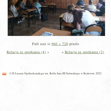
Full size is
960 × 720
pixels
Relacja ze spotkania (4)
»
«
Relacja ze spotkania (2)
© II Liceum Ogólnokształcące im. Króla Jana III Sobieskiego w Krakowie 2022