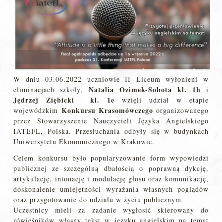
W dniu 03.06.2022 uczniowie II Liceum wyłonieni w
Natalia Ozimek-Sobota
kl. 1h
eliminacjach szkoły,
i
Jędrzej Ziębicki
kl. 1e
wzięli udział w etapie
Konkursu Krasomówczego
wojewódzkim
organizowanego
przez Stowarzyszenie Nauczycieli Języka Angielskiego
IATEFL, Polska. Przesłuchania odbyły się w budynkach
Uniwersytetu Ekonomicznego w Krakowie.
Celem konkursu było popularyzowanie form wypowiedzi
publicznej ze szczególną dbałością o poprawną dykcję,
artykulację, intonację i modulację głosu oraz komunikację,
doskonalenie umiejętności wyrażania własnych poglądów
oraz przygotowanie do udziału w życiu publicznym.
Uczestnicy mieli za zadanie wygłosić skierowany do
rówieśników własny tekst w języku angielskim na temat