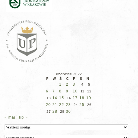
czerwiec 2022
P
W
Ś
C
P
S
N
1
2
3
4
5
6
7
8
9
10
11
12
14
15
17
18
19
13
16
20
21
22
23
25
24
26
28
30
27
29
« maj
lip »
Archiwum
Kategorie