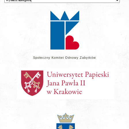
wpisów
na
stronie
Społeczny Komitet Odnowy Zabytków