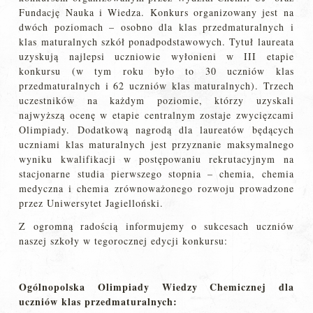
Fundację Nauka i Wiedza. Konkurs organizowany jest na
dwóch poziomach – osobno dla klas przedmaturalnych i
klas maturalnych szkół ponadpodstawowych. Tytuł laureata
uzyskują najlepsi uczniowie wyłonieni w III etapie
konkursu (w tym roku było to 30 uczniów klas
przedmaturalnych i 62 uczniów klas maturalnych). Trzech
uczestników na każdym poziomie, którzy uzyskali
najwyższą ocenę w etapie centralnym zostaje zwycięzcami
Olimpiady. Dodatkową nagrodą dla laureatów będących
uczniami klas maturalnych jest przyznanie maksymalnego
wyniku kwalifikacji w postępowaniu rekrutacyjnym na
stacjonarne studia pierwszego stopnia – chemia, chemia
medyczna i chemia zrównoważonego rozwoju prowadzone
przez Uniwersytet Jagielloński.
Z ogromną radością informujemy o sukcesach uczniów
naszej szkoły w tegorocznej edycji konkursu:
Ogólnopolska Olimpiady Wiedzy Chemicznej
dla
uczniów klas przedmaturalnych: