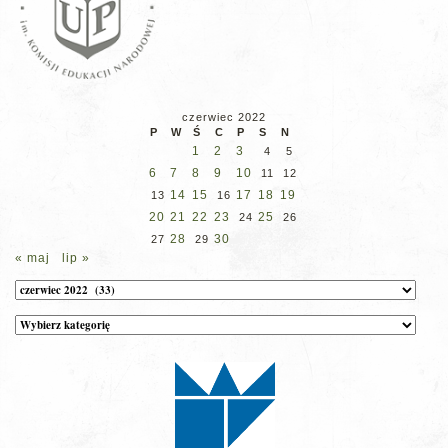
czerwiec 2022
P
W
Ś
C
P
S
N
1
2
3
4
5
6
7
8
9
10
11
12
14
15
17
18
19
13
16
20
21
22
23
25
24
26
28
30
27
29
« maj
lip »
Archiwum
Kategorie
wpisów
na
stronie