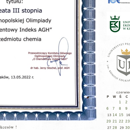
czerwie
P
W
Ś
C
1
2
6
7
8
9
14
15
13
1
20
21
22
23
ukcesów !
28
30
27
29