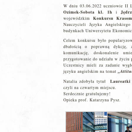
W dniu 03.06.2022 uczniowie II 
Ozimek-Sobota
kl. 1h
Jędrz
i
Konkursu Kraso
wojewódzkim
Nauczycieli Języka Angielskieg
budynkach Uniwersytetu Ekonomic
Celem konkursu było popularyzow
dbałością o poprawną dykcję, a
komunikację, doskonalenie umi
przygotowanie do udziału w życiu
Uczestnicy mieli za zadanie wyg
języku angielskim na temat
„Attitu
Laureatki 
Natalia zdobyła tytuł
czyli na czwartym miejscu.
Serdecznie gratulujemy!
Opieka prof. Katarzyna Pysz.