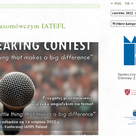
« maj
lip »
Archiwum
Kategorie
Krasomówczym IATEFL
wpisów
na
stronie
Społeczny
Odnowy Z