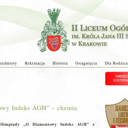
zedmioty
Rekrutacja
Historia
Osiągnięcia
Dla Rodzica
owy Indeks AGH” – chemia
a
 Olimpiady „O Diamentowy Indeks AGH”
z