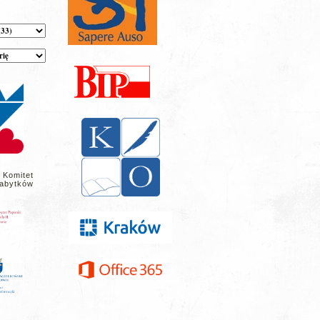
 Komitet
abytków