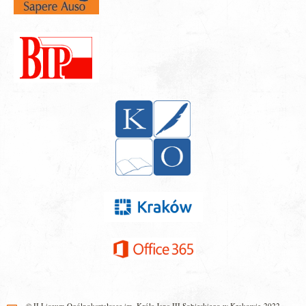
© II Liceum Ogólnokształcące im. Króla Jana III Sobieskiego w Krakowie 2022