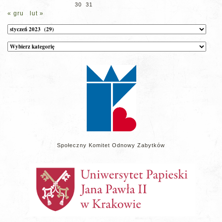
30
31
« gru
lut »
Archiwum
Kategorie
wpisów
na
stronie
Społeczny Komitet Odnowy Zabytków