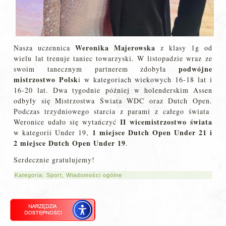
Weronika Majerowska
Nasza uczennica
z klasy 1g od
wielu lat trenuje taniec towarzyski. W listopadzie wraz ze
podwójne
swoim tanecznym partnerem zdobyła
mistrzostwo Polsk
i w kategoriach wiekowych 16-18 lat i
16-20 lat. Dwa tygodnie później w holenderskim Assen
odbyły się Mistrzostwa Świata WDC oraz Dutch Open.
Podczas trzydniowego starcia z parami z całego świata
II wicemistrzostwo świata
Weronice udało się wytańczyć
1 miejsce Dutch Open Under 21 i
w kategorii Under 19,
2 miejsce Dutch Open Under 19
.
Serdecznie gratulujemy!
Kategoria:
Sport
,
Wiadomości ogólne