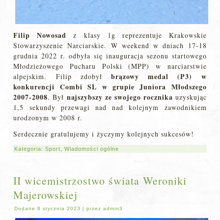
Filip Nowosad
z klasy 1g reprezentuje Krakowskie
Stowarzyszenie Narciarskie. W weekend w dniach 17-18
grudnia 2022 r. odbyła się inauguracja sezonu startowego
Młodzieżowego Pucharu Polski (MPP) w narciarstwie
brązowy medal (P3) w
alpejskim. Filip zdobył
konkurencji Combi SL w grupie Juniora Młodszego
2007-2008
najszybszy ze swojego rocznika
. Był
uzyskując
1,5 sekundy przewagi nad nad kolejnym zawodnikiem
urodzonym w 2008 r.
Serdecznie gratulujemy i życzymy kolejnych sukcesów!
Kategoria:
Sport
,
Wiadomości ogólne
II wicemistrzostwo świata Weroniki
Majerowskiej
Dodane
8 stycznia 2023
|
przez
admin3