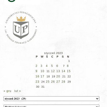
styczeń 2023
P
W
Ś
C
P
S
N
1
2
3
4
5
6
8
7
9
10
12
13
14
15
11
16
17
20
18
19
21
22
23
25
26
27
28
24
29
30
31
« gru
lut »
Archiwum
Kategorie