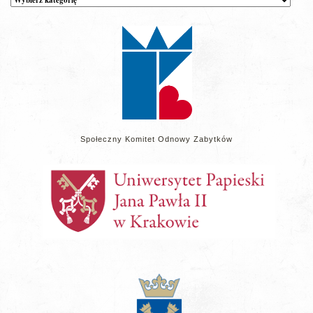
wpisów
na
stronie
Społeczny Komitet Odnowy Zabytków