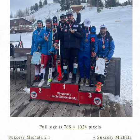
Full size is
768 × 1024
pixels
Sukcesy Michała 2
»
«
Sukcesy Michała