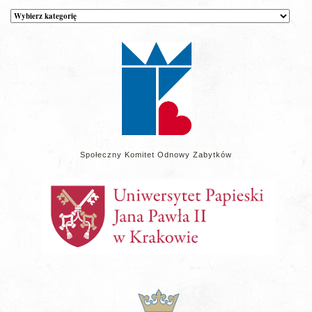
Kategorie
wpisów
na
stronie
Społeczny Komitet Odnowy Zabytków