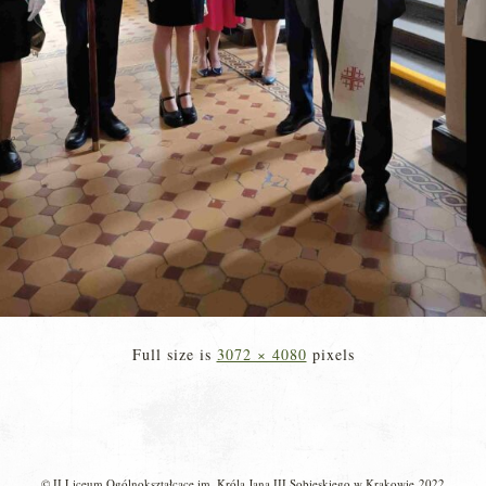
Full size is
3072 × 4080
pixels
© II Liceum Ogólnokształcące im. Króla Jana III Sobieskiego w Krakowie 2022