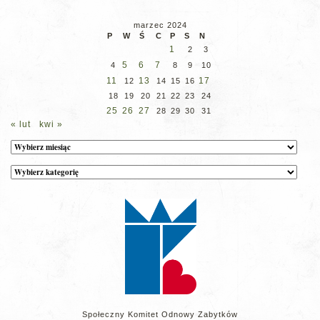
marzec 2024
P
W
Ś
C
P
S
N
1
2
3
5
6
7
4
8
9
10
11
13
17
12
14
15
16
18
19
20
21
22
23
24
25
26
27
28
29
30
31
« lut
kwi »
Archiwum
Kategorie
wpisów
na
stronie
Społeczny Komitet Odnowy Zabytków