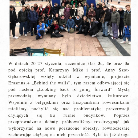
3e, 4e
3a
W dniach 20-27 stycznia, uczennice klas
oraz
pod opieką prof. Katarzyny Miko i prof. Anny Szot-
Gębarowskiej wzięły udział w wymianie, projekcie
Erasmus + „Behind the walls”, tym razem odbywającej się
pod hasłem „Looking back is going forward”. Myślą
przewodnią wymiany było dziedzictwo kulturowe.
Wspólnie z belgijskimi oraz hiszpańskimi rówieśnikami
mieliśmy pochylić się nad problematyką prezerwacji
chylących się ku ruinie budynków. Poprzez
przeprowadzone debaty próbowaliśmy rozstrzygnąć jak
wykorzystać na nowo porzucone obiekty, równocześnie
zachowując ciążącą na nich przeszłość. Była to już druga