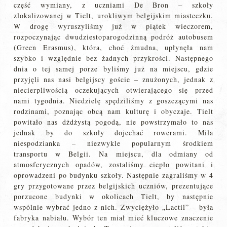
część wymiany, z uczniami De Bron – szkoły
zlokalizowanej w Tielt, urokliwym belgijskim miasteczku.
W drogę wyruszyliśmy już w piątek wieczorem,
rozpoczynając dwudziestoparogodzinną podróż autobusem
(Green Erasmus), która, choć żmudna, upłynęła nam
szybko i względnie bez żadnych przykrości. Następnego
dnia o tej samej porze byliśmy już na miejscu, gdzie
przyjęli nas nasi belgijscy goście – znużonych, jednak z
niecierpliwością oczekujących otwierającego się przed
nami tygodnia. Niedzielę spędziliśmy z goszczącymi nas
rodzinami, poznając obcą nam kulturę i obyczaje. Tielt
powitało nas dżdżystą pogodą, nie powstrzymało to nas
jednak by do szkoły dojechać rowerami. Miła
niespodzianka – niezwykle popularnym środkiem
transportu w Belgii. Na miejscu, dla odmiany od
atmosferycznych opadów, zostaliśmy ciepło powitani i
oprowadzeni po budynku szkoły. Następnie zagraliśmy w 4
gry przygotowane przez belgijskich uczniów, prezentujące
porzucone budynki w okolicach Tielt, by następnie
wspólnie wybrać jedno z nich. Zwyciężyło „Lactil” – była
fabryka nabiału. Wybór ten miał mieć kluczowe znaczenie