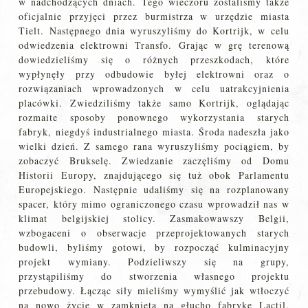
w nadchodzących dniach. Tego wieczoru zostaliśmy także
oficjalnie przyjęci przez burmistrza w urzędzie miasta
Tielt. Następnego dnia wyruszyliśmy do Kortrijk, w celu
odwiedzenia elektrowni Transfo. Grając w grę terenową
dowiedzieliśmy się o różnych przeszkodach, które
wypłynęły przy odbudowie byłej elektrowni oraz o
rozwiązaniach wprowadzonych w celu uatrakcyjnienia
placówki. Zwiedziliśmy także samo Kortrijk, oglądając
rozmaite sposoby ponownego wykorzystania starych
fabryk, niegdyś industrialnego miasta. Środa nadeszła jako
wielki dzień. Z samego rana wyruszyliśmy pociągiem, by
zobaczyć Brukselę. Zwiedzanie zaczęliśmy od Domu
Historii Europy, znajdującego się tuż obok Parlamentu
Europejskiego. Następnie udaliśmy się na rozplanowany
spacer, który mimo ograniczonego czasu wprowadził nas w
klimat belgijskiej stolicy. Zasmakowawszy Belgii,
wzbogaceni o obserwacje przeprojektowanych starych
budowli, byliśmy gotowi, by rozpocząć kulminacyjny
projekt wymiany. Podzieliwszy się na grupy,
przystąpiliśmy do stworzenia własnego projektu
przebudowy. Łącząc siły mieliśmy wymyślić jak wtłoczyć
na nowo życie w zamkniętą na głucho fabrykę Lactil.