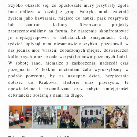
Szybko okazało się, że opustoszałe mury przybrały zgoła
inne oblicza w każdej z grup. Fabryka miała zatętnić
życiem jako kawiarnia, miejsce do nauki, park rozgrywki
lub centrum kultury. Stworzone projekty
zaprezentowaliśmy na forum, by następnie skonfrontować
je międzygrupowo, w debatanckich zmaganiach. Cały
tydzień upłynął nam niesamowicie szybko, pozostawił w
nas jednak moc wrażeń: zobaczonych miejsc, doświadczeń
kulinarnych oraz przede wszystkim nowo poznanych ludzi.
W sobotę rano, niemalże z zaskoczenia, nadszedł czas
pożegnania. Z lekkim odcieniem żalu wyruszyliśmy w
podróż powrotną, by na następny dzień, bezpiecznie
dotrzeć do Krakowa. Historie oraz przeżycia, te
opowiedziane i przemilczane oraz nabyte umiejętności
debatanckie zostaną z nami na długo.