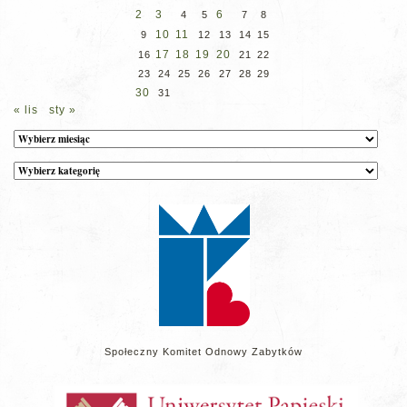
2
3
6
4
5
7
8
10
11
9
12
13
14
15
17
18
19
20
16
21
22
23
24
25
26
27
28
29
30
31
« lis
sty »
Archiwum
Kategorie
wpisów
na
stronie
Społeczny Komitet Odnowy Zabytków