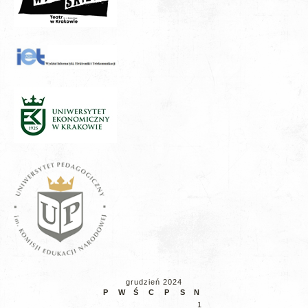
grudzień 2024
P
W
Ś
C
P
S
N
1