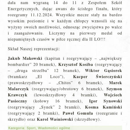
dała nam wygraną 14 do 11 z Zespołem Szkół
Energetycznych, dając awans do ścisłego finału, który
rozegramy 11.12.2024. Wszystkie mecze stały na bardzo
wysokim poziomie i w każdym chłopcy wznosili się na
wyżyny swoich możliwości, odnosząc zwycięstwa po walce
i zaangażowaniu. Liczymy na pierwszy medal od
niepamiętnych czasów w piłce ręcznej dla II LO!!!
Skład Naszej reprezentacji:
Jakub Makowski
(kapitan i rozgrywający – „największy
Krzysztof Kosiba
bombardier” 20 bramek),
(rozgrywający
Wiktor Gąsiorek
– „druga strzelba” 12 bramek),
Kacper Świerczyński
(bramkarz „El Loco”),
Marek
(prawoskrzydłowy – „Chitos” 6 bramek),
Malarczyk
Szymon
(rozgrywający/obrotowy 6 bramek),
Krawczyk
Wojciech
(lewoskrzydłowy 4 bramki),
Pasieczny
Igor Synowski
(kołowy 16 bramek),
Kosma Kamiński
(rozgrywający „Synek” 2 bramki),
Paweł Gomuła
(rozgrywający 2 bramki),
(rozegranie i
Karol Waśniowski
skrzydło) oraz
(skrzydłowy).
Kategoria:
Sport
,
Wiadomości ogólne