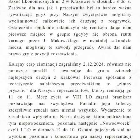
Szkół Ekonomicznych nr 2 w Krakowie w stosunku 8 do 8.
Zarówno dla nas jak i przeciwnika był to bardzo ważna
rywalizacja gdyż przy Naszym zwycięstwie mogliśmy
wyeliminować całkowicie ich drużynę z rozgrywek.
Ostatecznie spotkanie zakończyło się remisem dając nam
pierwsze miejsce w grupie (gdyby nie obrona rzutu
karnego przez J. Makowskiego w ostatniej sekundzie
meczu, mogliśmy te zawody przegrać). Awans dał nam
prawo gry z pozycji rozstawienia.
Kolejny etap eliminacji zagraliśmy 2.12.2024, również nie
ponosząc porażki i awansując do grona czterech
najlepszych drużyn z Krakowa! Pierwsze spotkanie z
teoretycznie najsłabszym przeciwnikiem to „zimny
prysznic” dla Naszych reprezentantów, którzy remisują go
11 do 11. Mecz życia w VIII LO zagrał bramkarz
pozbawiając nas zwycięstwa. Ponadto jego koledzy
szczęśliwie rzucali nam niemal wszystko. Wydarzenie to
zasadniczo wpłynęło na Naszą drużynę, która podrażniona
tym niepowodzeniem, pokonała następnie „Nowodworek”
czyli I LO w derbach 12 do 10. Ostatni pojedynek stał na
wysokim poziomie i koncertowa gra naszej reprezentacji