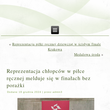
«
Reprezentacja piłki ręcznej dziewcząt w ścisłym finale
Krakowa
Medalowa środa
»
Reprezentacja chłopców w piłce
ręcznej melduje się w finałach bez
porażki
Dodane
19 grudnia 2024
|
przez
admin3