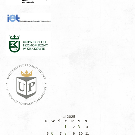
maj 2025
P
W
Ś
C
P
S
N
1
3
2
4
6
8
5
7
9
10
11