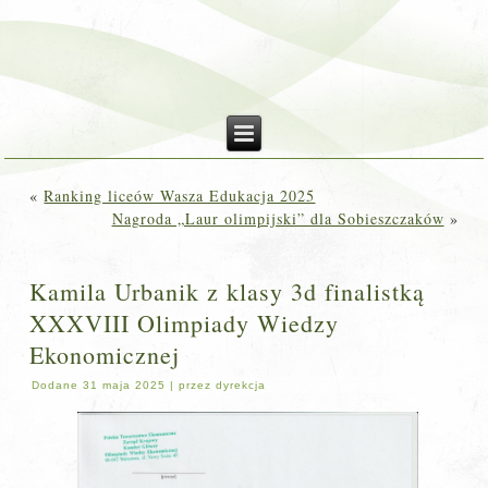
«
Ranking liceów Wasza Edukacja 2025
Nagroda „Laur olimpijski” dla Sobieszczaków
»
Kamila Urbanik z klasy 3d finalistką
XXXVIII Olimpiady Wiedzy
Ekonomicznej
Dodane
31 maja 2025
|
przez
dyrekcja