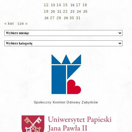
12
14
15
17
18
13
16
19
22
20
21
23
24
25
27
28
30
31
26
29
« kwi
cze »
Archiwum
Kategorie
wpisów
na
stronie
Społeczny Komitet Odnowy Zabytków