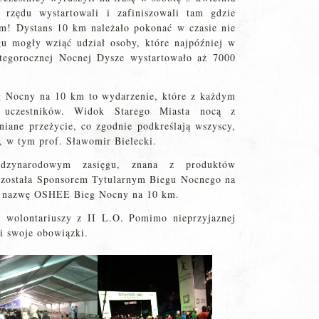
 rzędu wystartowali i zafiniszowali tam gdzie
! Dystans 10 km należało pokonać w czasie nie
u mogły wziąć udział osoby, które najpóźniej w
tegorocznej Nocnej Dysze wystartowało aż 7000
g Nocny na 10 km to wydarzenie, które z każdym
j uczestników. Widok Starego Miasta nocą z
iane przeżycie, co zgodnie podkreślają wszyscy,
e, w tym prof. Sławomir Bielecki.
zynarodowym zasięgu, znana z produktów
, została Sponsorem Tytularnym Biegu Nocnego na
ić nazwę OSHEE Bieg Nocny na 10 km.
u wolontariuszy z II L.O. Pomimo nieprzyjaznej
li swoje obowiązki.