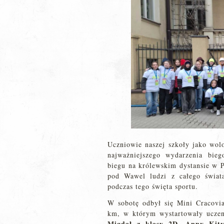
Uczniowie naszej szkoły jako wolo
najważniejszego wydarzenia bie
biegu na królewskim dystansie w P
pod Wawel ludzi z całego świat
podczas tego święta sportu.
W sobotę odbył się Mini Cracovia
km, w którym wystartowały uczen
Migdał z klasy 2D
Anny Kity
,