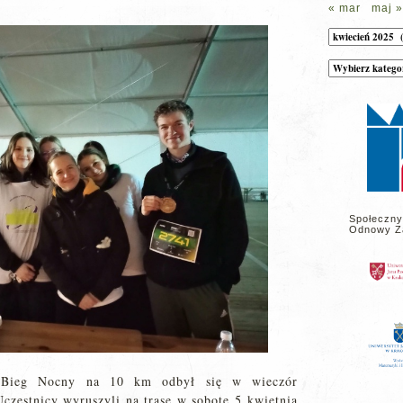
« mar
maj »
Archiwum
Kategorie
wpisów
na
stronie
Społeczny
Odnowy Z
y Bieg Nocny na 10 km odbył się w wieczór
czestnicy wyruszyli na trasę w sobotę 5 kwietnia