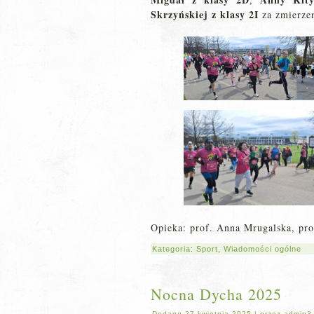
Skrzyńskiej z klasy 2I
za zmierzen
Opieka: prof. Anna Mrugalska, pro
Kategoria:
Sport
,
Wiadomości ogólne
Nocna Dycha 2025
Dodane
27 kwietnia 2025
|
przez
admin3