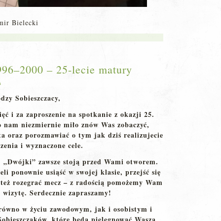
mir Bielecki
996–2000 – 25-lecie matury
a
dzy Sobieszczacy,
ć i za zaproszenie na spotkanie z okazji 25.
o nam niezmiernie miło znów Was zobaczyć,
a oraz porozmawiać o tym jak dziś realizujecie
zenia i wyznaczone cele.
ej „Dwójki” zawsze stoją przed Wami otworem.
eli ponownie usiąść w swojej klasie, przejść się
 też rozegrać mecz – z radością pomożemy Wam
 wizytę. Serdecznie zapraszamy!
ówno w życiu zawodowym, jak i osobistym i
Sobieszczaków, które będą pielęgnować Waszą