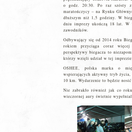
o godz. 20:30. Po raz szósty z
maratończycy – na Rynku Głównym
dłuższym niż 1,5 godziny. W bieg
dniu imprezy ukończą 18 lat. W 
zawodników.
Odbywający się od 2014 roku Bie
rokiem przyciąga coraz więce
perspektywy biegacza to niezapomn
którzy wzięli udział w tej imprezi
OSHEE, polska marka o międ
wspierających aktywny tryb życia
10 km. Wydarzenie to będzie nos
Nie zabrakło również jak co rok
wieczornej aury świetnie wypełnia