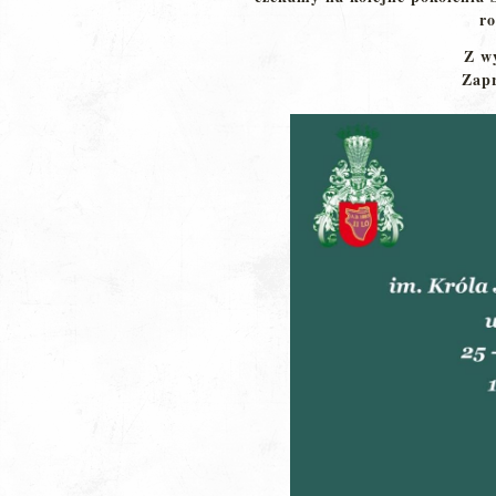
ro
Z w
Zapr