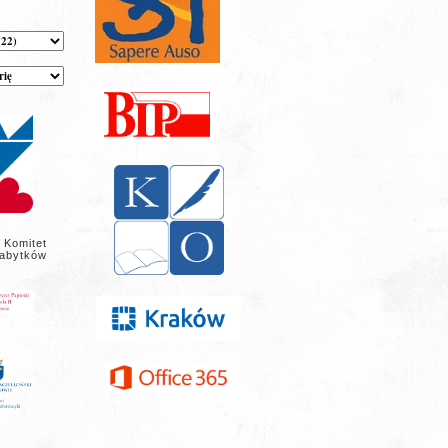
 Komitet
abytków