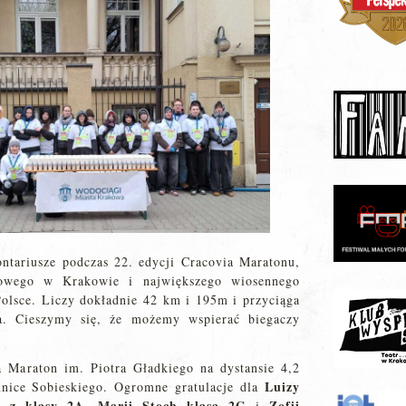
ntariusze podczas 22. edycji Cracovia Maratonu,
gowego w Krakowie i największego wiosennego
olsce. Liczy dokładnie 42 km i 195m i przyciąga
a. Cieszymy się, że możemy wspierać biegaczy
 Maraton im. Piotra Gładkiego na dystansie 4,2
Luizy
nice Sobieskiego. Ogromne gratulacje dla
 z klasy 2A, Marii Stoch klasa 2G
Zofii
i