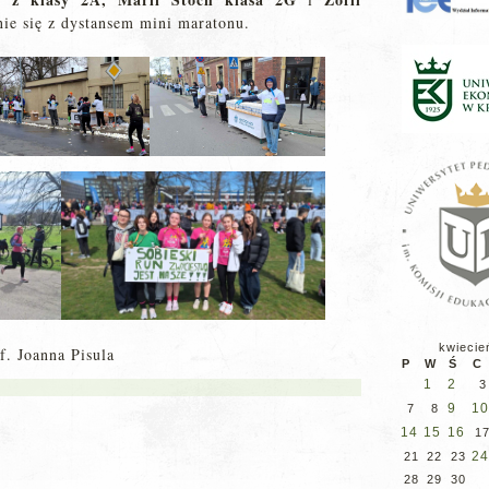
ie się z dystansem mini maratonu.
kwiecie
f. Joanna Pisula
P
W
Ś
C
1
2
3
9
10
7
8
14
15
16
1
24
21
22
23
28
29
30