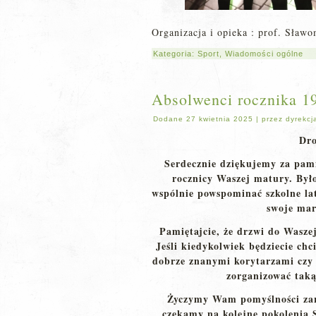
Organizacja i opieka : prof. Sławo
Kategoria:
Sport
,
Wiadomości ogólne
Absolwenci rocznika 1
Dodane
27 kwietnia 2025
|
przez
dyrekcj
Dro
Serdecznie dziękujemy za pamię
rocznicy Waszej matury. Był
wspólnie powspominać szkolne lat
swoje mar
Pamiętajcie, że drzwi do Wasz
Jeśli kiedykolwiek będziecie chci
dobrze znanymi korytarzami czy
zorganizować taką
Życzymy Wam pomyślności zar
czekamy na kolejne pokolenia 