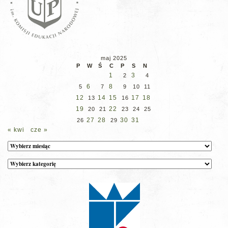
maj 2025
P
W
Ś
C
P
S
N
1
3
2
4
6
8
5
7
9
10
11
12
14
15
17
18
13
16
19
22
20
21
23
24
25
27
28
30
31
26
29
« kwi
cze »
Archiwum
Kategorie
wpisów
na
stronie