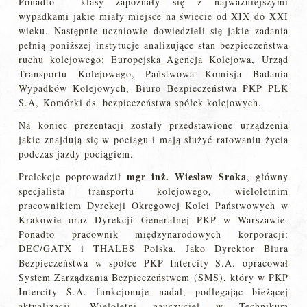
Ponadto klasy zapoznały się z najważniejszymi
wypadkami jakie miały miejsce na świecie od XIX do XXI
wieku. Następnie uczniowie dowiedzieli się jakie zadania
pełnią poniższej instytucje analizujące stan bezpieczeństwa
ruchu kolejowego: Europejska Agencja Kolejowa, Urząd
Transportu Kolejowego, Państwowa Komisja Badania
Wypadków Kolejowych, Biuro Bezpieczeństwa PKP PLK
S.A, Komórki ds. bezpieczeństwa spółek kolejowych.
Na koniec prezentacji zostały przedstawione urządzenia
jakie znajdują się w pociągu i mają służyć ratowaniu życia
podczas jazdy pociągiem.
mgr inż. Wiesław Sroka
Prelekcje poprowadził
, główny
specjalista transportu kolejowego, wieloletnim
pracownikiem Dyrekcji Okręgowej Kolei Państwowych w
Krakowie oraz Dyrekcji Generalnej PKP w Warszawie.
Ponadto pracownik międzynarodowych korporacji:
DEC/GATX i THALES Polska. Jako Dyrektor Biura
Bezpieczeństwa w spółce PKP Intercity S.A. opracował
System Zarządzania Bezpieczeństwem (SMS), który w PKP
Intercity S.A. funkcjonuje nadal, podlegając bieżącej
aktualizacji. Wieloletni nauczyciel w Technikum