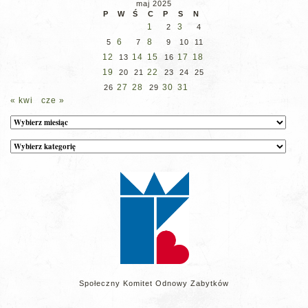
maj 2025
P
W
Ś
C
P
S
N
1
3
2
4
6
8
5
7
9
10
11
12
14
15
17
18
13
16
19
22
20
21
23
24
25
27
28
30
31
26
29
« kwi
cze »
Archiwum
Kategorie
wpisów
na
stronie
Społeczny Komitet Odnowy Zabytków