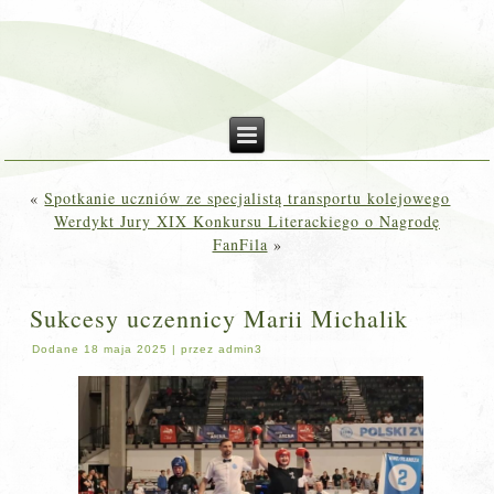
«
Spotkanie uczniów ze specjalistą transportu kolejowego
Werdykt Jury XIX Konkursu Literackiego o Nagrodę
FanFila
»
Sukcesy uczennicy Marii Michalik
Dodane
18 maja 2025
|
przez
admin3