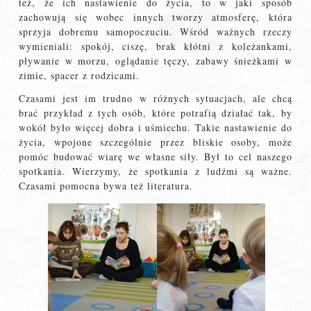
też, że ich nastawienie do życia, to w jaki sposób
zachowują się wobec innych tworzy atmosferę, która
sprzyja dobremu samopoczuciu. Wśród ważnych rzeczy
wymieniali: spokój, ciszę, brak kłótni z koleżankami,
pływanie w morzu, oglądanie tęczy, zabawy śnieżkami w
zimie, spacer z rodzicami.
Czasami jest im trudno w różnych sytuacjach, ale chcą
brać przykład z tych osób, które potrafią działać tak, by
wokół było więcej dobra i uśmiechu. Takie nastawienie do
życia, wpojone szczególnie przez bliskie osoby, może
pomóc budować wiarę we własne siły. Był to cel naszego
spotkania. Wierzymy, że spotkania z ludźmi są ważne.
Czasami pomocna bywa też literatura.