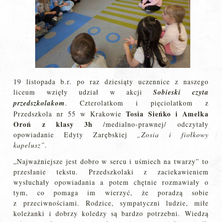
19 listopada b.r. po raz dziesiąty uczennice z naszego
liceum wzięły udział w akcji
Sobieski czyta
przedszkolakom
. Czterolatkom i pięciolatkom z
Tosia Sieńko i Amelka
Przedszkola nr 55 w Krakowie
Oroń z klasy 3h
/medialno-prawnej/ odczytały
opowiadanie Edyty Zarębskiej
„Zosia i fiołkowy
kapelusz”.
„Najważniejsze jest dobro w sercu i uśmiech na twarzy” to
przesłanie tekstu. Przedszkolaki z zaciekawieniem
wysłuchały opowiadania a potem chętnie rozmawiały o
tym, co pomaga im wierzyć, że poradzą sobie
z przeciwnościami. Rodzice, sympatyczni ludzie, miłe
koleżanki i dobrzy koledzy są bardzo potrzebni. Wiedzą