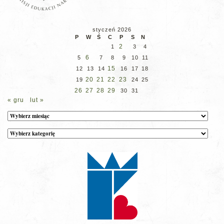
styczeń 2026
P
W
Ś
C
P
S
N
2
1
3
4
6
5
7
8
9
10
11
15
12
13
14
16
17
18
20
21
22
23
19
24
25
26
27
28
29
30
31
« gru
lut »
Archiwum
Kategorie
wpisów
na
stronie