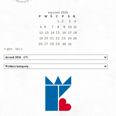
styczeń 2026
P
W
Ś
C
P
S
N
2
1
3
4
6
5
7
8
9
10
11
15
12
13
14
16
17
18
20
21
22
23
19
24
25
26
27
28
29
30
31
« gru
lut »
Archiwum
Kategorie
wpisów
na
stronie