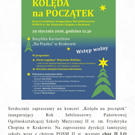
Serdecznie zapraszamy na koncert „Kolęda na początek”
inaugurujący Rok Jubileuszowy Państwowej
Ogólnokształcącej Szkoły Muzycznej II st. im. Fryderyka
Chopina w Krakowie. Na zaproszenie dyrekcji tamtejszej
chór II LO
szkoły wraz z chórem POSM II st. wystąpi