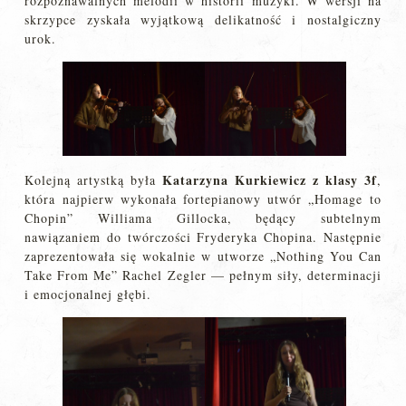
rozpoznawalnych melodii w historii muzyki. W wersji na
skrzypce zyskała wyjątkową delikatność i nostalgiczny
urok.
Katarzyna Kurkiewicz z klasy 3f
Kolejną artystką była
,
która najpierw wykonała fortepianowy utwór „Homage to
Chopin” Williama Gillocka, będący subtelnym
nawiązaniem do twórczości Fryderyka Chopina. Następnie
zaprezentowała się wokalnie w utworze „Nothing You Can
Take From Me” Rachel Zegler — pełnym siły, determinacji
i emocjonalnej głębi.