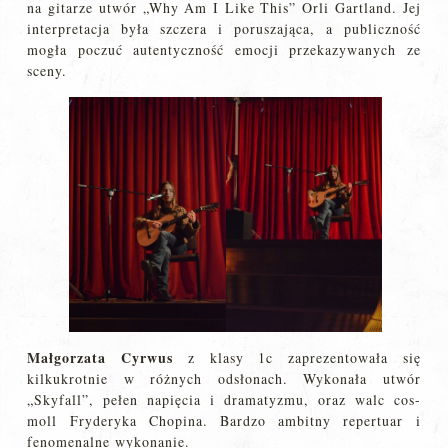
na gitarze utwór „Why Am I Like This” Orli Gartland. Jej
interpretacja była szczera i poruszająca, a publiczność
mogła poczuć autentyczność emocji przekazywanych ze
sceny.
Małgorzata Cyrwus
z klasy 1c zaprezentowała się
kilkukrotnie w różnych odsłonach. Wykonała utwór
„Skyfall”, pełen napięcia i dramatyzmu, oraz walc cos-
moll Fryderyka Chopina. Bardzo ambitny repertuar i
fenomenalne wykonanie.