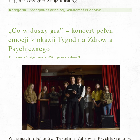
Zdjęcia: Grzegorz Zając klasa 3g
Kategoria:
Pedagod/psycholog
,
Wiadomości ogólne
„Co w duszy gra” – koncert pełen
emocji z okazji Tygodnia Zdrowia
Psychicznego
Dodane
23 stycznia 2026
|
przez
admin3
W ramach obchodów Tygodnia Zdrowia Psychicznego w