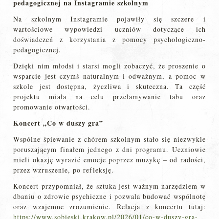
pedagogicznej na Instagramie szkolnym
Na szkolnym Instagramie pojawiły się szczere i
wartościowe wypowiedzi uczniów dotyczące ich
doświadczeń z korzystania z pomocy psychologiczno-
pedagogicznej.
Dzięki nim młodsi i starsi mogli zobaczyć, że proszenie o
wsparcie jest czymś naturalnym i odważnym, a pomoc w
szkole jest dostępna, życzliwa i skuteczna. Ta część
projektu miała na celu przełamywanie tabu oraz
promowanie otwartości.
Koncert „Co w duszy gra”
Wspólne śpiewanie z chórem szkolnym stało się niezwykle
poruszającym finałem jednego z dni programu. Uczniowie
mieli okazję wyrazić emocje poprzez muzykę – od radości,
przez wzruszenie, po refleksję.
Koncert przypomniał, że sztuka jest ważnym narzędziem w
dbaniu o zdrowie psychiczne i pozwala budować wspólnotę
oraz wzajemne zrozumienie. Relacja z koncertu tutaj:
https://www.sobieski.krakow.pl/2026/01/co-w-duszy-gra-