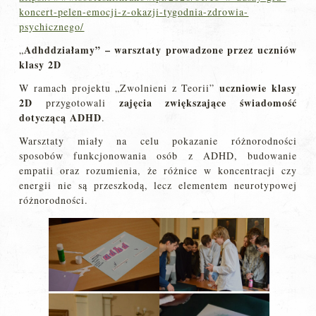
koncert-pelen-emocji-z-okazji-tygodnia-zdrowia-
psychicznego/
Adhddziałamy” – warsztaty prowadzone przez uczniów
„
klasy 2D
uczniowie klasy
W ramach projektu „Zwolnieni z Teorii”
2D
zajęcia zwiększające świadomość
przygotowali
dotyczącą ADHD
.
Warsztaty miały na celu pokazanie różnorodności
sposobów funkcjonowania osób z ADHD, budowanie
empatii oraz rozumienia, że różnice w koncentracji czy
energii nie są przeszkodą, lecz elementem neurotypowej
różnorodności.