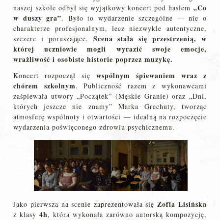
„Co
naszej szkole odbył się wyjątkowy koncert pod hasłem
w duszy gra”
. Było to wydarzenie szczególne — nie o
charakterze profesjonalnym, lecz niezwykle autentyczne,
Scena stała się przestrzenią, w
szczere i poruszające.
której uczniowie mogli wyrazić swoje emocje,
wrażliwość i osobiste historie poprzez muzykę.
wspólnym śpiewaniem wraz z
Koncert rozpoczął się
chórem szkolnym
. Publiczność razem z wykonawcami
zaśpiewała utwory „Początek” (Męskie Granie) oraz „Dni,
których jeszcze nie znamy” Marka Grechuty, tworząc
atmosferę wspólnoty i otwartości — idealną na rozpoczęcie
wydarzenia poświęconego zdrowiu psychicznemu.
Zofia Lisińska
Jako pierwsza na scenie zaprezentowała się
4h
z klasy
, która wykonała zarówno autorską kompozycję,