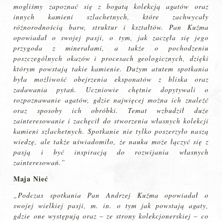
mogliśmy zapoznać się z bogatą kolekcją agatów oraz
innych kamieni szlachetnych, które zachwycały
różnorodnością barw, struktur i kształtów. Pan Kuźma
opowiadał o swojej pasji, o tym, jak
zaczęła się jego
przygoda z minerałami, a także o pochodzeniu
poszczególnych okazów i procesach geologicznych, dzięki
którym powstają takie kamienie. Dużym atutem spotkania
była możliwość obejrzenia eksponatów z bliska oraz
zadawania pytań. Uczniowie chętnie dopytywali o
rozpoznawanie agatów, gdzie najwięcej można ich znaleźć
oraz sposoby ich obróbki. Temat wzbudził duże
zainteresowanie i zachęcił do stworzenia własnych kolekcji
kamieni szlachetnych. Spotkanie nie tylko poszerzyło naszą
wiedzę, ale także uświadomiło, że nauka może łączyć się z
pasją i być inspiracją do rozwijania własnych
zainteresowań.”
Maja Nieć
„Podczas spotkania Pan Andrzej Kuźma opowiadał o
swojej wielkiej pasji, m. in. o tym jak powstają agaty,
gdzie one występują oraz – ze strony kolekcjonerskiej – co