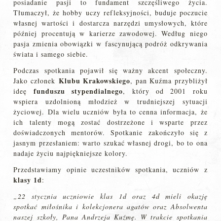
posiadanie pasji to fundament szczęśliwego życia.
Tłumaczył, że hobby uczy refleksyjności, buduje poczucie
własnej wartości i dostarcza narzędzi umysłowych, które
później procentują w karierze zawodowej. Według niego
pasja zmienia obowiązki w fascynującą podróż odkrywania
świata i samego siebie.
Podczas spotkania pojawił się ważny akcent społeczny.
Klubu Krakowskiego
Jako członek
, pan Kuźma przybliżył
funduszu stypendialnego
ideę
, który od 2001 roku
wspiera uzdolnioną młodzież w trudniejszej sytuacji
życiowej. Dla wielu uczniów była to cenna informacja, że
ich talenty mogą zostać dostrzeżone i wsparte przez
doświadczonych mentorów. Spotkanie zakończyło się z
jasnym przesłaniem: warto szukać własnej drogi, bo to ona
nadaje życiu najpiękniejsze kolory.
Przedstawiamy opinie uczestników spotkania, uczniów z
klasy 1d
:
„22 stycznia uczniowie klas 1d oraz 4d mieli okazję
spotkać miłośnika i kolekcjonera agatów oraz Absolwenta
naszej szkoły, Pana Andrzeja Kuźmę. W trakcie spotkania