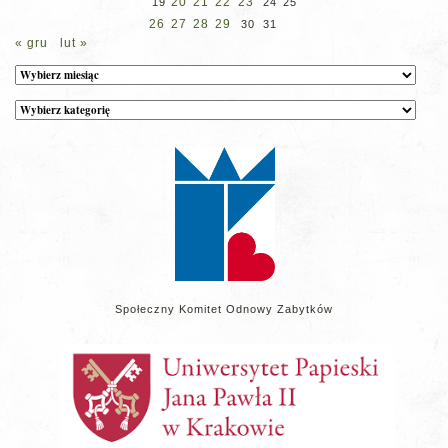
20
21
22
23
19
24
25
26
27
28
29
30
31
« gru
lut »
Archiwum
Kategorie
wpisów
na
stronie
Społeczny Komitet Odnowy Zabytków