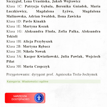
Szczygieł, Lena Urasińska, Jakub Wójtowicz
Patrycja Gębala, Berenika Gniadek, Maria
Klasa 1C:
Łuczkiewicz, Magdalena Łyżwa, Magdalena
Malinowska, Adrian Swałdek, Ilona Zawicka
Pavlo Kinakh
Klasa 1D:
Martyna Kozak
Klasa 1E:
Aleksandra Fluda, Zofia Palka, Aleksandra
Klasa 1G:
Tekieli
Alicja Przybyszek
Klasa 1H:
Martyna Rębacz
Klasa 2B:
Nikola Nowak
Klasa 2H:
Kacper Kwiatkowski, Julia Pawlak, Wojciech
Klasa 3A:
Piłat
Maria Czepczyk
Klasa 3H:
Przygotowanie: dyrygent prof. Agnieszka Trela-Jochymek
Kategoria:
Wiadomości ogólne