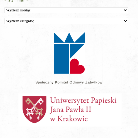
« sty
mar »
Archiwum
Kategorie
wpisów
na
stronie
Społeczny Komitet Odnowy Zabytków