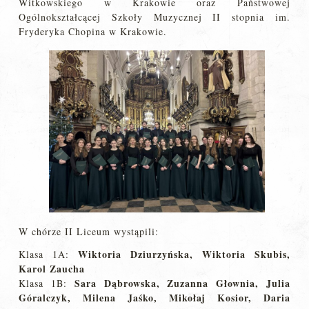
Witkowskiego w Krakowie oraz Państwowej
Ogólnokształcącej Szkoły Muzycznej II stopnia im.
Fryderyka Chopina w Krakowie.
W chórze II Liceum wystąpili:
Wiktoria Dziurzyńska, Wiktoria Skubis,
Klasa 1A:
Karol Zaucha
Sara Dąbrowska, Zuzanna Głownia, Julia
Klasa 1B:
Góralczyk, Milena Jaśko, Mikołaj Kosior, Daria