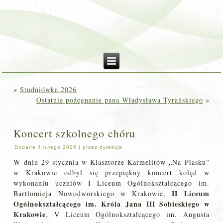
«
Studniówka 2026
Ostatnie pożegnanie pana Władysława Tyrańskiego
»
Koncert szkolnego chóru
Dodane
4 lutego 2026
|
przez
dyrekcja
W dniu 29 stycznia w Klasztorze Karmelitów „Na Piasku”
w Krakowie odbył się przepiękny koncert kolęd w
wykonaniu uczniów I L
iceum Ogólnokształcącego im.
II Liceum
Bartłomieja Nowodworskiego w Krakowie,
Ogólnokształcącego im. Króla Jana III Sobieskiego w
Krakowie
, V Liceum Ogólnokształcącego im. Augusta