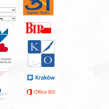
 Komitet
abytków