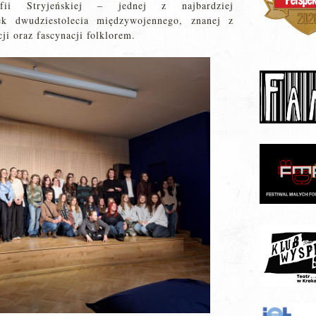
ofii Stryjeńskiej – jednej z najbardziej
tek dwudziestolecia międzywojennego, znanej z
i oraz fascynacji folklorem.