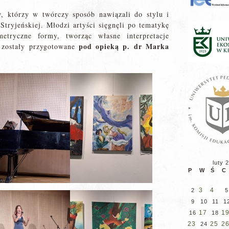
, którzy w twórczy sposób nawiązali do stylu i
tryjeńskiej. Młodzi artyści sięgnęli po tematykę
etryczne formy, tworząc własne interpretacje
pod opieką p. dr Marka
e zostały przygotowane
luty 
P
W
Ś
C
3
4
2
5
9
10
11
1
17
1
16
18
23
25
2
24