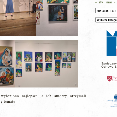
« sty
mar »
Archiwum
Kategorie
wpisów
na
stronie
Społeczny
Odnowy Z
 wyłoniono najlepsze, a ich autorzy otrzymali
ję tematu.