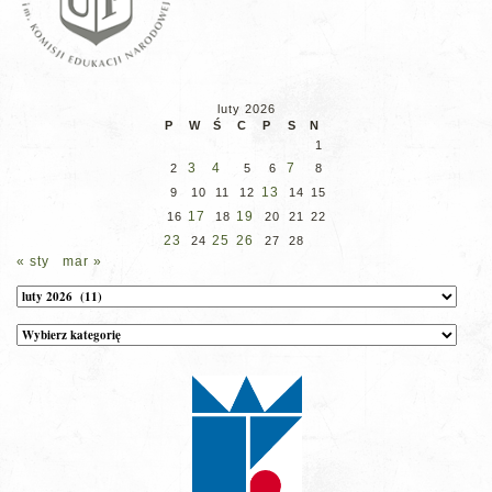
luty 2026
P
W
Ś
C
P
S
N
1
3
4
7
2
5
6
8
13
9
10
11
12
14
15
17
19
16
18
20
21
22
23
25
26
24
27
28
« sty
mar »
Archiwum
Kategorie
wpisów
na
stronie