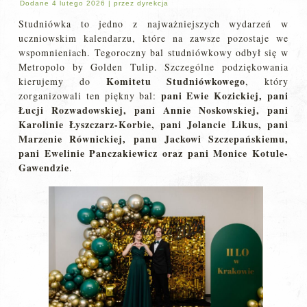
Dodane
4 lutego 2026
|
przez
dyrekcja
Studniówka to jedno z najważniejszych wydarzeń w
uczniowskim kalendarzu, które na zawsze pozostaje we
wspomnieniach. Tegoroczny bal studniówkowy odbył się w
Metropolo by Golden Tulip. Szczególne podziękowania
Komitetu Studniówkowego
kierujemy do
, który
pani Ewie Kozickiej, pani
zorganizowali ten piękny bal:
Łucji Rozwadowskiej, pani Annie Noskowskiej, pani
Karolinie Łyszczarz-Korbie, pani Jolancie Likus, pani
Marzenie Równickiej, panu Jackowi Szczepańskiemu,
pani Ewelinie Panczakiewicz oraz pani Monice Kotule-
Gawendzie
.