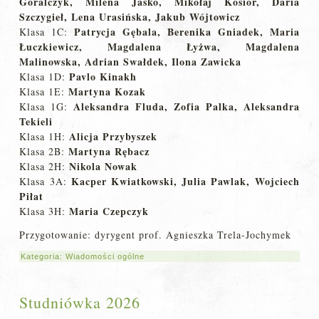
Góralczyk, Milena Jaśko, Mikołaj Kosior, Daria
Szczygieł, Lena Urasińska, Jakub Wójtowicz
Patrycja Gębala, Berenika Gniadek, Maria
Klasa 1C:
Łuczkiewicz, Magdalena Łyżwa, Magdalena
Malinowska, Adrian Swałdek, Ilona Zawicka
Pavlo Kinakh
Klasa 1D:
Martyna Kozak
Klasa 1E:
Aleksandra Fluda, Zofia Palka, Aleksandra
Klasa 1G:
Tekieli
Alicja Przybyszek
Klasa 1H:
Martyna Rębacz
Klasa 2B:
Nikola Nowak
Klasa 2H:
Kacper Kwiatkowski, Julia Pawlak, Wojciech
Klasa 3A:
Piłat
Maria Czepczyk
Klasa 3H:
Przygotowanie: dyrygent prof. Agnieszka Trela-Jochymek
Kategoria:
Wiadomości ogólne
Studniówka 2026