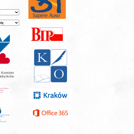
 Komitet
abytków