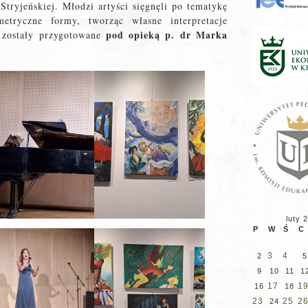
tryjeńskiej. Młodzi artyści sięgnęli po tematykę
etryczne formy, tworząc własne interpretacje
pod opieką p. dr Marka
e zostały przygotowane
luty 
P
W
Ś
C
3
4
2
5
9
10
11
1
17
1
16
18
23
25
2
24