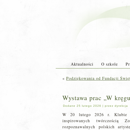
Aktualności
O szkole
Pr
«
Podziękowania od Fundacji Świę
Wystawa prac „W kręgu 
Dodane
25 lutego 2026
|
przez
dyrekcja
W 20 lutego 2026 r. Klubie 
inspirowanych twórczością Z
rozpoznawalnych polskich artys