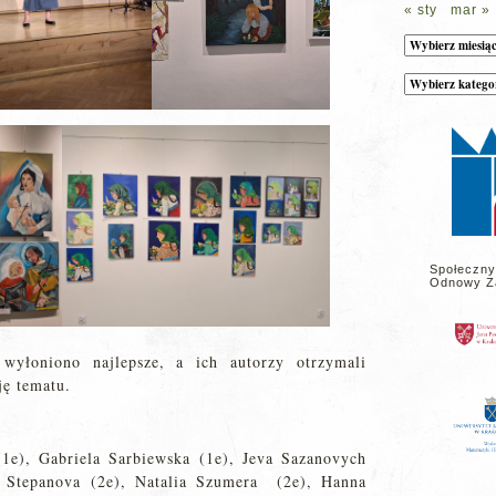
« sty
mar »
Archiwum
Kategorie
wpisów
na
stronie
Społeczny
Odnowy Z
 wyłoniono najlepsze, a ich autorzy otrzymali
ję tematu.
(1e), Gabriela Sarbiewska (1e), Jeva Sazanovych
a Stepanova (2e), Natalia Szumera (2e), Hanna