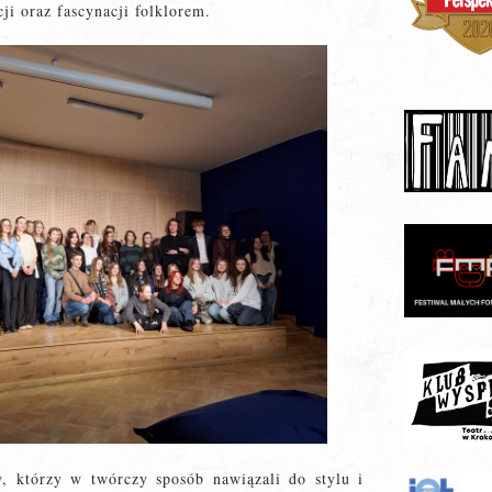
i oraz fascynacji folklorem.
, którzy w twórczy sposób nawiązali do stylu i