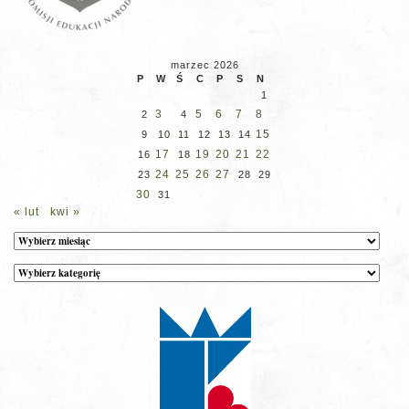
marzec 2026
P
W
Ś
C
P
S
N
1
3
5
6
7
8
2
4
15
9
10
11
12
13
14
17
19
20
21
22
16
18
24
25
26
27
23
28
29
30
31
« lut
kwi »
Archiwum
Kategorie
wpisów
na
stronie