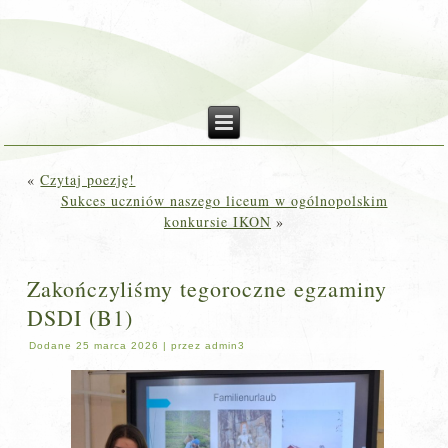
«
Czytaj poezję!
Sukces uczniów naszego liceum w ogólnopolskim
konkursie IKON
»
Zakończyliśmy tegoroczne egzaminy
DSDI (B1)
Dodane
25 marca 2026
|
przez
admin3