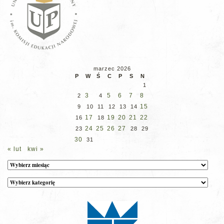
marzec 2026
P
W
Ś
C
P
S
N
1
3
5
6
7
8
2
4
15
9
10
11
12
13
14
17
19
20
21
22
16
18
24
25
26
27
23
28
29
30
31
« lut
kwi »
Archiwum
Kategorie
wpisów
na
stronie