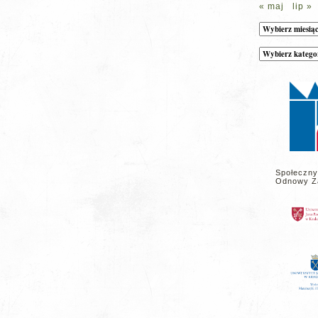
« maj
lip »
Archiwum
Kategorie
wpisów
na
stronie
Społeczny
Odnowy Z