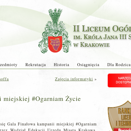
zedmioty
Rekrutacja
Historia
Osiągnięcia
Dla Rodzica
hoffa
Zajęcia informatyki
»
i miejskiej #Ogarniam Życie
a
 się Gala Finałowa kampanii miejskiej #Ogarniam
przez Wydział Edukacji Urzędu Miasta Krakowa.