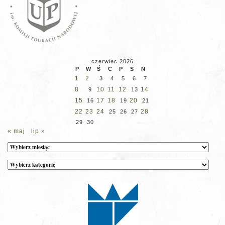
czerwiec 2026
P
W
Ś
C
P
S
N
1
2
3
4
5
6
7
8
10
11
12
14
9
13
15
17
18
20
16
19
21
22
23
24
28
25
26
27
29
30
« maj
lip »
Archiwum
Kategorie
wpisów
na
stronie