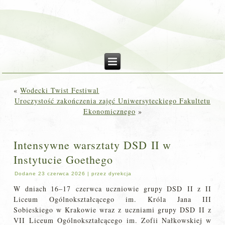
«
Wodecki Twist Festiwal
Uroczystość zakończenia zajęć Uniwersyteckiego Fakultetu
Ekonomicznego
»
Intensywne warsztaty DSD II w
Instytucie Goethego
Dodane
23 czerwca 2026
|
przez
dyrekcja
W dniach 16–17 czerwca uczniowie grupy DSD II z II
Liceum Ogólnokształcącego im. Króla Jana III
Sobieskiego w Krakowie wraz z uczniami grupy DSD II z
VII Liceum Ogólnokształcącego im. Zofii Nałkowskiej w